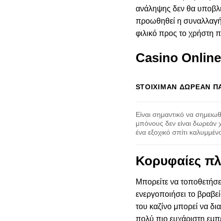
ανάληψης δεν θα υποβληθ
προωθηθεί η συναλλαγή. 
φιλικό προς το χρήστη π
Casino Onlin
STOIXIMAN ΔΩΡΕΑΝ ΠΑ
Είναι σημαντικό να σημειωθε
μπόνους δεν είναι δωρεάν 
ένα εξοχικό σπίτι καλυμμένο
Κορυφαίες πλ
Μπορείτε να τοποθετήσετ
ενεργοποιήσει το βραβεί
του καζίνο μπορεί να δι
πολύ πιο ευχάριστη εμπ