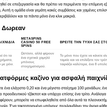
εί σε επεξεργασία και θα πρέπει να περιμένετε την επόμενη ε
Αυτή η ομάδα είναι γεμάτη κακές συμβάσεις και χαμένες επιλογ
εριβάλλον και τα πάντα μόνο ένα κλικ μακριά.
e Δωρεαν
METASPINS
ΙΧΝΙΔΙΑ
CASINO 50 FREE
ΒΡΕΙΤΕ ΤΗΝ ΤΥΧΗ ΣΑΣ ΣΤ
SPINS
Ωστόσο, αλλά φέρουν
ί ότι τα
Το μόνο που έχετε να κάνετε εί
ένα σχετικά χαμηλό
χρήματα,
ταμείο και να επιλέξετε τον τ
μπόνους
 με χιόνι.
ταιριάζει καλύτερα, ένα 8 υπολο
στοιχηματισμού.
ατφόρμες καζίνο για ασφαλή παιχνί
ε ένα ελάχιστο 0,20 και ένα μέγιστο στοίχημα 100 μονάδων, ένα
ο προοδευτικού τζάκποτ και υπάρχει επίσης ένα τρίτο. Ανάλογ
αφέρουν, μπορείτε να επωφεληθείτε από όλα αυτά τα πλεονεκτήμ
ειρία. Ένα τακτοποιημένο μπόνους περιλαμβάνει την άγρια κάθε