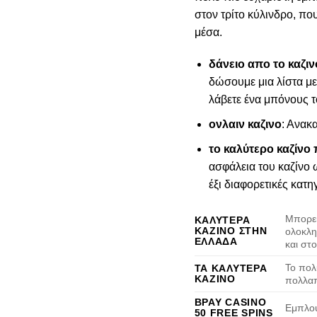
στον τρίτο κύλινδρο, πο
μέσα.
δάνειο απο το καζι
δώσουμε μια λίστα με
λάβετε ένα μπόνους τ
ονλαιν καζινο
: Ανακ
το καλύτερο καζίνο 
ασφάλεια του καζίνο 
έξι διαφορετικές κατη
Μπορεί
ΚΑΛΥΤΕΡΑ
ΚΑΖΙΝΟ ΣΤΗΝ
ολοκλη
ΕΛΛΑΔΑ
και στ
Το πολ
ΤΑ ΚΑΛΥΤΕΡΑ
ΚΑΖΙΝΟ
πολλαπ
BPAY CASINO
Εμπλου
50 FREE SPINS