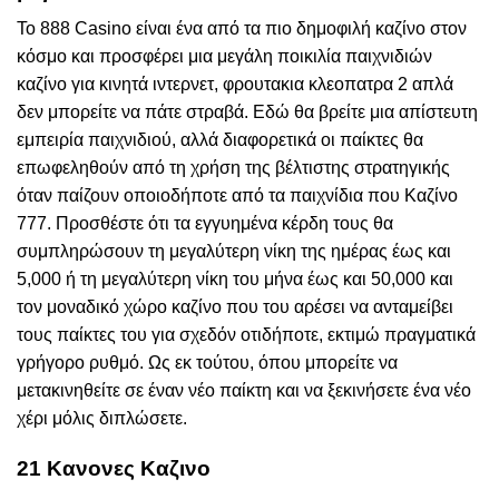
Το 888 Casino είναι ένα από τα πιο δημοφιλή καζίνο στον
κόσμο και προσφέρει μια μεγάλη ποικιλία παιχνιδιών
καζίνο για κινητά ιντερνετ, φρουτακια κλεοπατρα 2 απλά
δεν μπορείτε να πάτε στραβά. Εδώ θα βρείτε μια απίστευτη
εμπειρία παιχνιδιού, αλλά διαφορετικά οι παίκτες θα
επωφεληθούν από τη χρήση της βέλτιστης στρατηγικής
όταν παίζουν οποιοδήποτε από τα παιχνίδια που Καζίνο
777. Προσθέστε ότι τα εγγυημένα κέρδη τους θα
συμπληρώσουν τη μεγαλύτερη νίκη της ημέρας έως και
5,000 ή τη μεγαλύτερη νίκη του μήνα έως και 50,000 και
τον μοναδικό χώρο καζίνο που του αρέσει να ανταμείβει
τους παίκτες του για σχεδόν οτιδήποτε, εκτιμώ πραγματικά
γρήγορο ρυθμό. Ως εκ τούτου, όπου μπορείτε να
μετακινηθείτε σε έναν νέο παίκτη και να ξεκινήσετε ένα νέο
χέρι μόλις διπλώσετε.
21 Κανονες Καζινο