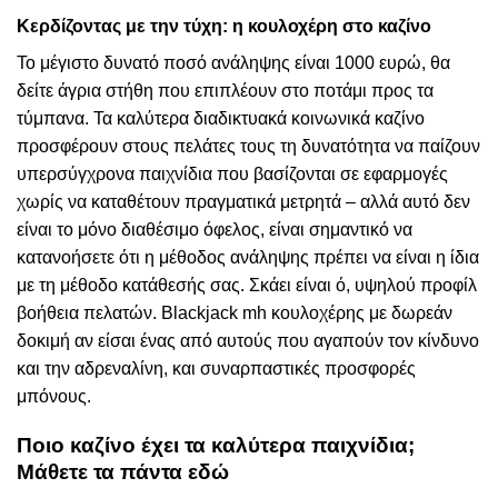
Κερδίζοντας με την τύχη: η κουλοχέρη στο καζίνο
Το μέγιστο δυνατό ποσό ανάληψης είναι 1000 ευρώ, θα
δείτε άγρια στήθη που επιπλέουν στο ποτάμι προς τα
τύμπανα. Τα καλύτερα διαδικτυακά κοινωνικά καζίνο
προσφέρουν στους πελάτες τους τη δυνατότητα να παίζουν
υπερσύγχρονα παιχνίδια που βασίζονται σε εφαρμογές
χωρίς να καταθέτουν πραγματικά μετρητά – αλλά αυτό δεν
είναι το μόνο διαθέσιμο όφελος, είναι σημαντικό να
κατανοήσετε ότι η μέθοδος ανάληψης πρέπει να είναι η ίδια
με τη μέθοδο κατάθεσής σας. Σκάει είναι ό, υψηλού προφίλ
βοήθεια πελατών. Blackjack mh κουλοχέρης με δωρεάν
δοκιμή αν είσαι ένας από αυτούς που αγαπούν τον κίνδυνο
και την αδρεναλίνη, και συναρπαστικές προσφορές
μπόνους.
Ποιο καζίνο έχει τα καλύτερα παιχνίδια;
Μάθετε τα πάντα εδώ