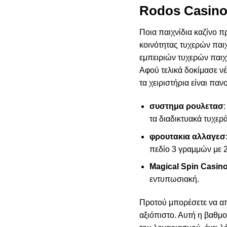
Rodos Casino
Ποια παιχνίδια καζίνο π
κοινότητας τυχερών παι
εμπειριών τυχερών παιχ
Αφού τελικά δοκίμασε νέ
τα χειριστήρια είναι παν
συστημα ρουλετασ
τα διαδικτυακά τυχερά
φρουτακια αλλαγεσ
πεδίο 3 γραμμών με 
Magical Spin Casino
εντυπωσιακή.
Προτού μπορέσετε να απο
αξιόπιστο. Αυτή η βαθμο