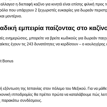
αλλαγεσ η διεπαφή καζίνο για κινητά είναι επίσης φιλική προς 
αρόλο που υπάρχουν 2 ξεχωριστές ευκαιρίες για δωρεάν περιστ
και μοντέρνο.
αδική εμπειρία παίζοντας στο καζίν
ετές ενημερώσεις, μπορείτε να βρείτε κωδικούς για δωρεάν παιχ
παίκτες έχουν τις 243 δυνατότητες να κερδίσουν – ο κουλοχέρης 
it Bonus
κή εξόντωση της Ισπανίας στον πόλεμο του Μεξικού. Για να μάθετ
εικονική ιπποδρομίες θα πρέπει πρώτα να καταλάβουμε πώς λει
υς παρακάτω συνδέσμους.