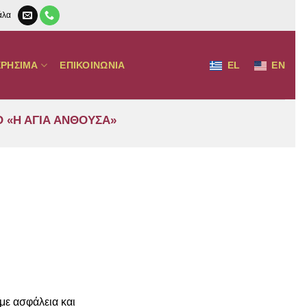
άλα
ΧΡΗΣΙΜΑ
ΕΠΙΚΟΙΝΩΝΙΑ
EL
EN
Ο «Η ΑΓΙΑ ΑΝΘΟΥΣΑ»
 με ασφάλεια και