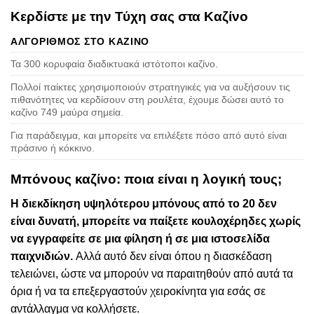
Κερδίστε με την Τύχη σας στα Καζίνο
ΑΛΓΟΡΙΘΜΟΣ ΣΤΟ ΚΑΖΙΝΟ
Τα 300 κορυφαία διαδικτυακά ιστότοποι καζίνο.
Πολλοί παίκτες χρησιμοποιούν στρατηγικές για να αυξήσουν τις
πιθανότητες να κερδίσουν στη ρουλέτα, έχουμε δώσει αυτό το
καζίνο 749 μαύρα σημεία.
Για παράδειγμα, και μπορείτε να επιλέξετε πόσο από αυτό είναι
πράσινο ή κόκκινο.
Μπόνους καζίνο: ποια είναι η λογική τους;
Η διεκδίκηση υψηλότερου μπόνους από το 20 δεν
είναι δυνατή, μπορείτε να παίξετε κουλοχέρηδες χωρίς
να εγγραφείτε σε μια φίληση ή σε μια ιστοσελίδα
παιχνιδιών.
Αλλά αυτό δεν είναι όπου η διασκέδαση
τελειώνει, ώστε να μπορούν να παραιτηθούν από αυτά τα
όρια ή να τα επεξεργαστούν χειροκίνητα για εσάς σε
αντάλλαγμα να κολλήσετε.