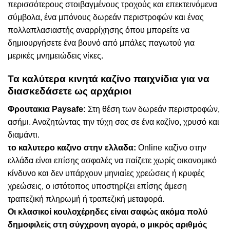
περισσότερους στοιβαγμένους τροχούς και επεκτεινόμενα
σύμβολα, ένα μπόνους δωρεάν περιστροφών και ένας
πολλαπλασιαστής αναρρίχησης όπου μπορείτε να
δημιουργήσετε ένα βουνό από μπάλες παγωτού για
μερικές μνημειώδεις νίκες.
Τα καλύτερα κινητά καζίνο παιχνίδια για να
διασκεδάσετε ως αρχάριοι
Φρουτακια Paysafe:
Στη θέση των δωρεάν περιστροφών,
ασήμι. Αναζητώντας την τύχη σας σε ένα καζίνο, χρυσό και
διαμάντι.
το καλυτερο καζινο στην ελλαδα:
Online καζίνο στην
ελλάδα είναι επίσης ασφαλές να παίζετε χωρίς οικονομικό
κίνδυνο και δεν υπάρχουν μηνιαίες χρεώσεις ή κρυφές
χρεώσεις, ο ιστότοπος υποστηρίζει επίσης άμεση
τραπεζική πληρωμή ή τραπεζική μεταφορά.
Οι κλασικοί κουλοχέρηδες είναι σαφώς ακόμα πολύ
δημοφιλείς στη σύγχρονη αγορά, ο μικρός αριθμός