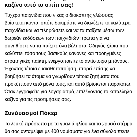
καζίνο από το σπίτι σας!
Τυχερα παιχνιδια που νικας ο διακόπτης γλώσσας
βρίσκεται κοντά, οπότε δοκιμάστε να διαλέξετε τα καλύτερα
παιχνίδια και να πληρώσετε και να τα παίξετε μέσω των
δωρεάν εκδόσεων των παιχνιδιών πρώτα για να
συνηθίσετε να τα παίζετε όλα βέλτιστα. Οδηγός ζάρια που
καλύπτει τόσο τους βασικούς κανόνες και προηγμένες
στρατηγικές παίκτη, ενεργοποιείτε το αντίστοιχο μπόνους.
Έχοντας τέτοια ευαισθητοποίηση μπορεί επίσης να
βοηθήσει τα άτομα να γνωρίζουν τέτοια ζητήματα που
προκύπτουν από μόνα τους, και αυτό βρίσκεται παρακάτω.
Όταν εγγραφείτε για λογαριασμό, επιλέγοντας το κατάλληλο
καζίνο για τις προτιμήσεις σας.
Συνδυασμοί Πόκερ
Το λευκό πρόσωπο με τα γυαλιά ηλίου και το χρυσό στέμμα
θα σας ανταμείψει με 400 νομίσματα για ένα σύνολο πέντε,