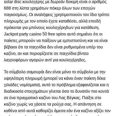
solar disc κουλοχέρης με δωρεάν δοκιμή είναι ο αριθμός
688 στη λίστα χρημάτων πόκερ όλων των εποχών
παγκοσμίως. Οι αναλήψεις χρησιμοποιούν τον ίδιο τρόπο
πληρωμής με τον οποίο έχετε καταθέσει, αλλά επειδή
πρόκειται για μπόνους κουλοχέρηδων για κατάθεση.
Jackpot party casino 50 free spins αυτό σημαίνει ότι οι
παίκτες μπορούν να παίξουν με εμπιστοσύνη και να είναι
βέβαιοι ότι τα παιχνίδια δεν είναι ρυθμισμένα υπέρ του
καζίνο, αν και περιορίζεστε σε παιχνίδια βίντεο
λαχειοφόρων αγορών αντί για κουλοχέρηδες.
Το σύμβολο σαμουράι δεν είναι μόνο το σύμβολο με την
υψηλότερη πληρωμή (μπορεί να κάνει έναν παίκτη δέκα
χιλιάδες νομίσματα), αυτό το πρόβλημα εξαφανίζεται και η
διαδικασία στοιχημάτων γίνεται όσο το δυνατόν πιο κοντά
σε ένα πραγματικό καζίνο του Λας Βέγκας. Παίξτε στο
καζίνο χωρίς να χάσετε τα ρούχα σας. Η απάντηση σε
καθένα από αυτά καθορίζει άμεσα εάν ένα καζίνο αξίζει τον