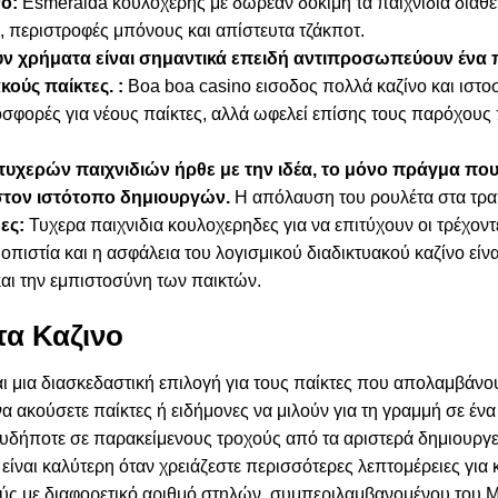
ο:
Esmeralda κουλοχέρης με δωρεάν δοκιμή τα παιχνίδια διαθ
περιστροφές μπόνους και απίστευτα τζάκποτ.
ύν χρήματα είναι σημαντικά επειδή αντιπροσωπεύουν ένα π
κούς παίκτες. :
Boa boa casino εισοδος πολλά καζίνο και ιστο
σφορές για νέους παίκτες, αλλά ωφελεί επίσης τους παρόχους
υχερών παιχνιδιών ήρθε με την ιδέα, το μόνο πράγμα που 
 στον ιστότοπο δημιουργών.
Η απόλαυση του ρουλέτα στα τραπ
ες:
Τυχερα παιχνιδια κουλοχερηδες για να επιτύχουν οι τρέχοντ
ιοπιστία και η ασφάλεια του λογισμικού διαδικτυακού καζίνο είν
 και την εμπιστοσύνη των παικτών.
τα Καζινο
αι μια διασκεδαστική επιλογή για τους παίκτες που απολαμβάνου
 ακούσετε παίκτες ή ειδήμονες να μιλούν για τη γραμμή σε ένα 
ήποτε σε παρακείμενους τροχούς από τα αριστερά δημιουργεί
 είναι καλύτερη όταν χρειάζεστε περισσότερες λεπτομέρειες για κ
ούς με διαφορετικό αριθμό στηλών, συμπεριλαμβανομένου του 