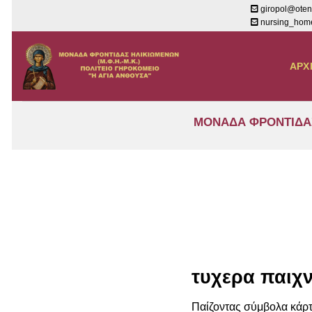
Μετάβαση
giropol@oten
nursing_home
στο
περιεχόμενο
ΑΡΧ
ΜΟΝΑΔΑ ΦΡΟΝΤΙΔΑΣ 
τυχερα παιχν
Παίζοντας σύμβολα κάρτ