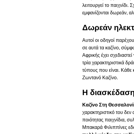
λειτουργεί το παιχνίδι
εμφανίζονται δωρεάν, α
Δωρεάν ηλεκτρ
Αυτοί οι οδηγοί παρέχου
σε αυτά τα καζίνο, σύμ
Αφρικής έχει σχεδιαστεί
τρία χαρακτηριστικά δρά
τύπους που είναι. Κάθε 
Ζωντανό Καζίνο.
Η διασκέδαση 
Καζίνο Στη Θεσσαλονί
χαρακτηριστικό του δεν 
ποιότητας παιχνίδια, συ
Μπακαρά Φιλιππίνες εδ