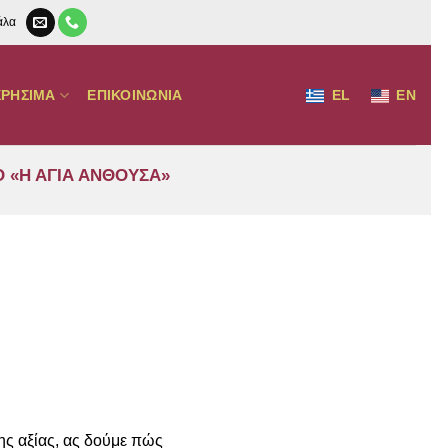
άλα
ΧΡΗΣΙΜΑ
ΕΠΙΚΟΙΝΩΝΙΑ
EL
EN
Ο «Η ΑΓΙΑ ΑΝΘΟΥΣΑ»
ης αξίας, ας δούμε πώς