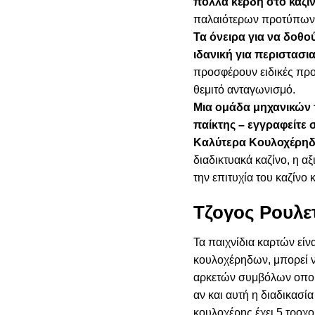
πολλά κέρδη στο καζίν
παλαιότερων προτύπων, 
Τα όνειρα για να δοθο
ιδανική για περιστασια
προσφέρουν ειδικές προ
θεμιτό ανταγωνισμό.
Μια ομάδα μηχανικών τ
παίκτης – εγγραφείτε
Καλύτερα Κουλοχέρηδ
διαδικτυακά καζίνο, η αξ
την επιτυχία του καζίνο
Τζογος Ρουλε
Τα παιχνίδια καρτών είν
κουλοχέρηδων, μπορεί να
αρκετών συμβόλων οπουδ
αν και αυτή η διαδικασία
κουλοχέρης έχει 5 τροχ