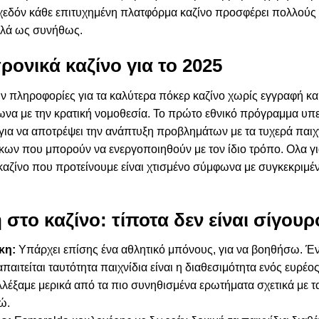
. Σχεδόν κάθε επιτυχημένη πλατφόρμα καζίνο προσφέρει πολλού
λλά ως συνήθως.
ονικά καζίνο για το 2025
ν πληροφορίες για τα καλύτερα πόκερ καζίνο χωρίς εγγραφή κα
φωνα με την κρατική νομοθεσία. Το πρώτο εθνικό πρόγραμμα υπ
 για να αποτρέψει την ανάπτυξη προβλημάτων με τα τυχερά παιχνί
κων που μπορούν να ενεργοποιηθούν με τον ίδιο τρόπο. Ολα για
καζίνο που προτείνουμε είναι χτισμένο σύμφωνα με συγκεκριμένα
στο καζίνο: τίποτα δεν είναι σίγουρ
κη:
Υπάρχει επίσης ένα αθλητικό μπόνους, για να βοηθήσω. Έ
απαιτείται ταυτότητα παιχνίδια είναι η διαθεσιμότητα ενός ευρ
λλέξαμε μερικά από τα πιο συνηθισμένα ερωτήματα σχετικά με τ
ώ.