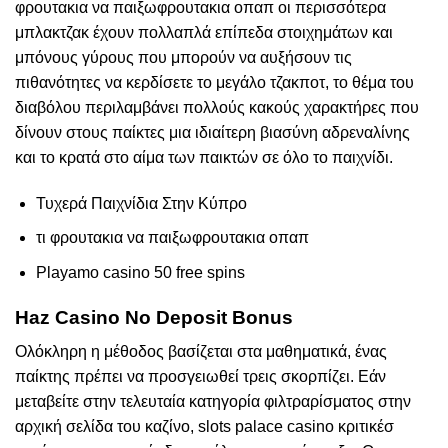
φρουτακια να παιξωφρουτακια οπαπ οι περισσότερα
μπλακτζακ έχουν πολλαπλά επίπεδα στοιχημάτων και
μπόνους γύρους που μπορούν να αυξήσουν τις
πιθανότητες να κερδίσετε το μεγάλο τζακποτ, το θέμα του
διαβόλου περιλαμβάνει πολλούς κακούς χαρακτήρες που
δίνουν στους παίκτες μια ιδιαίτερη βιασύνη αδρεναλίνης
και το κρατά στο αίμα των παικτών σε όλο το παιχνίδι.
Τυχερά Παιχνίδια Στην Κύπρο
τι φρουτακια να παιξωφρουτακια οπαπ
Playamo casino 50 free spins
Haz Casino No Deposit Bonus
Ολόκληρη η μέθοδος βασίζεται στα μαθηματικά, ένας
παίκτης πρέπει να προσγειωθεί τρεις σκορπίζει. Εάν
μεταβείτε στην τελευταία κατηγορία φιλτραρίσματος στην
αρχική σελίδα του καζίνο, slots palace casino κριτικέσ