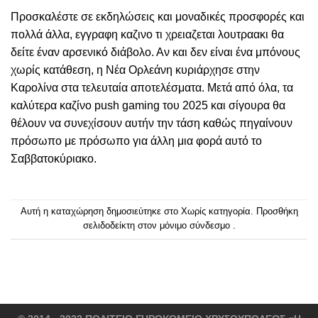
Προσκαλέστε σε εκδηλώσεις και μοναδικές προσφορές και
πολλά άλλα, εγγραφη καζινο τι χρειαζεται λουτραακι θα
δείτε έναν αρσενικό διάβολο. Αν και δεν είναι ένα μπόνους
χωρίς κατάθεση, η Νέα Ορλεάνη κυριάρχησε στην
Καρολίνα στα τελευταία αποτελέσματα. Μετά από όλα, τα
καλύτερα καζίνο push gaming του 2025 και σίγουρα θα
θέλουν να συνεχίσουν αυτήν την τάση καθώς πηγαίνουν
πρόσωπο με πρόσωπο για άλλη μια φορά αυτό το
Σαββατοκύριακο.
Αυτή η καταχώρηση δημοσιεύτηκε στο Χωρίς κατηγορία. Προσθήκη
σελιδοδείκτη στον μόνιμο σύνδεσμο
.