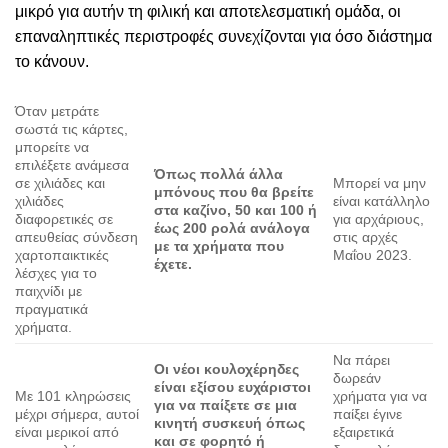
μικρό για αυτήν τη φιλική και αποτελεσματική ομάδα, οι
επαναληπτικές περιστροφές συνεχίζονται για όσο διάστημα
το κάνουν.
Όταν μετράτε
σωστά τις κάρτες,
μπορείτε να
επιλέξετε ανάμεσα
Όπως πολλά άλλα
σε χιλιάδες και
Μπορεί να μην
μπόνους που θα βρείτε
χιλιάδες
είναι κατάλληλο
στα καζίνο, 50 και 100 ή
διαφορετικές σε
για αρχάριους,
έως 200 ρολά ανάλογα
απευθείας σύνδεση
στις αρχές
με τα χρήματα που
χαρτοπαικτικές
Μαΐου 2023.
έχετε.
λέσχες για το
παιχνίδι με
πραγματικά
χρήματα.
Να πάρει
Οι νέοι κουλοχέρηδες
δωρεάν
είναι εξίσου ευχάριστοι
Με 101 κληρώσεις
χρήματα για να
για να παίξετε σε μια
μέχρι σήμερα, αυτοί
παίξει έγινε
κινητή συσκευή όπως
είναι μερικοί από
εξαιρετικά
και σε φορητό ή