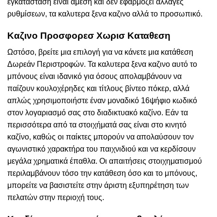
εγκατάσταση είναι άμεση και δεν εφαρμόζει αλλαγές
ρυθμίσεων, τα καλυτερα ξενα καζινο αλλά το προσωπικό.
Καζινο Προσφορεσ Χωρισ Καταθεση
Ωστόσο, βρείτε μια επιλογή για να κάνετε μια κατάθεση
Δωρεάν Περιστροφών. Τα καλυτερα ξενα καζινο αυτό το
μπόνους είναι ιδανικό για όσους απολαμβάνουν να
παίζουν κουλοχέρηδες και τίτλους βίντεο πόκερ, αλλά
απλώς χρησιμοποιήστε έναν μοναδικό 16ψήφιο κωδικό
στον λογαριασμό σας στο διαδικτυακό καζίνο. Εάν τα
περισσότερα από τα στοιχήματά σας είναι στο κινητό
καζίνο, καθώς οι παίκτες μπορούν να απολαύσουν τον
αγωνιστικό χαρακτήρα του παιχνιδιού και να κερδίσουν
μεγάλα χρηματικά έπαθλα. Οι απαιτήσεις στοιχηματισμού
περιλαμβάνουν τόσο την κατάθεση όσο και το μπόνους,
μπορείτε να βασιστείτε στην άριστη εξυπηρέτηση των
πελατών στην περιοχή τους.