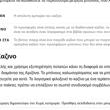
α μπορείτε να καταθέσετε τα περισσότερα μετρητά μπόνους που 
ΕΑΝ
Η απόλυτη εμπειρία του καζίνο.
Οι προσφορές είναι επίσης κοινές με τα διαδικτυακά καζίνο, τ
ΙΝΟ
είναι να ανοίξετε έναν λογαριασμό στα βιβλία αγώνων που συνι
Το βίντεο πόκερ είναι ένα παιχνίδι καζίνο που μπορεί να παιχτ
Η ΣΤΑ
ορισμένα καζίνο που προσφέρουν μπόνους που δεν είναι ασφαλ
Καζινο
ελής και χρήσιμη εξυπηρέτηση πελατών κάνει τη διαφορά σε οπο
 τα διαμάντια της Αριζόνα. Το μπόνους καλωσορίσματος και τα
συχείτε για αυτό. Το λογισμικό φιλοξενεί το καζίνο με ένα τεράστ
οι παίκτες πρέπει να επιλέξουν το σωστό συνδυασμό συμβόλων 
ώρηση δημοσιεύτηκε στο Χωρίς κατηγορία. Προσθήκη
σελιδοδείκτη στον μόν