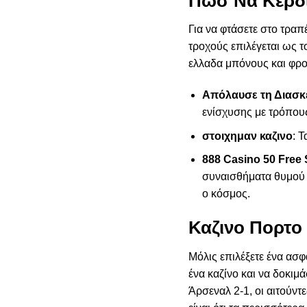
Πωσ Να Κερδι
Για να φτάσετε στο τραπ
τροχούς επιλέγεται ως τ
ελλαδα μπόνους και φρον
Απόλαυσε τη Διασκέ
ενίσχυσης με τρόπους
στοιχημαν καζινο
: 
888 Casino 50 Free
συναισθήματα θυμού κ
ο κόσμος.
Καζινο Πορτο
Μόλις επιλέξετε ένα ασφ
ένα καζίνο και να δοκιμ
Άρσεναλ 2-1, οι αιτούντ