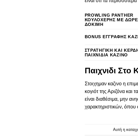
είναι ότι τα περισσότερ
PROWLING PANTHER
ΚΟΥΛΟΧΕΡΗΣ ΜΕ ΔΩΡ
ΔΟΚΙΜΗ
BONUS ΕΓΓΡΑΦΗΣ ΚΑΖ
ΣΤΡΑΤΗΓΙΚΗ ΚΑΙ ΚΕΡΔ
ΠΑΙΧΝΙΔΙΑ ΚΑΖΙΝΟ
Παιχνιδι Στο 
Στοιχημαν καζινο η επιμ
κογιότ της Αριζόνα και
είναι διαθέσιμα, μην ανη
χαρακτηριστικών, όπου 
Αυτή η καταχ