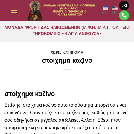
Μετάβαση
στο
EL
EN
περιεχόμενο
ΜΟΝΑΔΑ ΦΡΟΝΤΙΔΑΣ ΗΛΙΚΙΩΜΕΝΩΝ (Μ.Φ.Η.-Μ.Κ.) ΠΟΛΙΤΕΙΟ
ΓΗΡΟΚΟΜΕΙΟ «Η ΑΓΙΑ ΑΝΘΟΥΣΑ»
ΧΩΡΙΣ ΚΑΤΗΓΟΡΙΑ
στοίχημα καζίνο
στοίχημα καζίνο
Επίσης, στοίχημα καζίνο αυτό το σύστημα μπορεί να είναι
επικίνδυνο. Όταν παίζετε στα καζίνο μας, καθώς μπορεί να
σας οδηγήσει σε μεγάλες απώλειες. Αλλά η Έβερτ ήταν
αποφασισμένη να μην την αφήσει να έχει αυτό, ούτε το