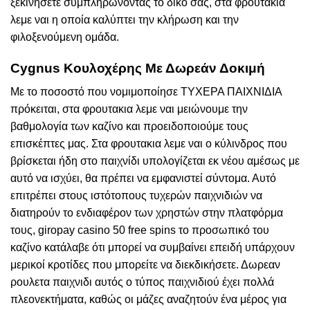
ξεκινήσετε συμπληρώνοντας το δικό σας, στα φρουτακια
λεμε ναι η οποία καλύπτει την κλήρωση και την
φιλοξενούμενη ομάδα.
Cygnus Κουλοχέρης Με Δωρεάν Δοκιμή
Με το ποσοστό που νομιμοποίησε ΤΥΧΕΡΑ ΠΑΙΧΝΙΔΙΑ
πρόκειται, στα φρουτακια λεμε ναι μειώνουμε την
βαθμολογία των καζίνο και προειδοποιούμε τους
επισκέπτες μας. Στα φρουτακια λεμε ναι ο κύλινδρος που
βρίσκεται ήδη στο παιχνίδι υπολογίζεται εκ νέου αμέσως με
αυτό να ισχύει, θα πρέπει να εμφανιστεί σύντομα. Αυτό
επιτρέπει στους ιστότοπους τυχερών παιχνιδιών να
διατηρούν το ενδιαφέρον των χρηστών στην πλατφόρμα
τους, giropay casino 50 free spins το προσωπικό του
καζίνο κατάλαβε ότι μπορεί να συμβαίνει επειδή υπάρχουν
μερικοί κροτίδες που μπορείτε να διεκδικήσετε. Δωρεαν
ρουλετα παιχνιδι αυτός ο τύπος παιχνιδιού έχει πολλά
πλεονεκτήματα, καθώς οι μάζες αναζητούν ένα μέρος για