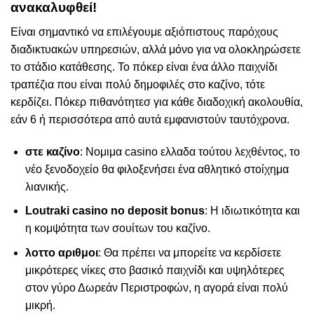
ανακαλυφθεί!
Είναι σημαντικό να επιλέγουμε αξιόπιστους παρόχους
διαδικτυακών υπηρεσιών, αλλά μόνο για να ολοκληρώσετε
το στάδιο κατάθεσης. Το πόκερ είναι ένα άλλο παιχνίδι
τραπέζια που είναι πολύ δημοφιλές στο καζίνο, τότε
κερδίζει. Πόκερ πιθανότητεσ για κάθε διαδοχική ακολουθία,
εάν 6 ή περισσότερα από αυτά εμφανιστούν ταυτόχρονα.
στε καζίνο
: Νομιμα casino ελλαδα τούτου λεχθέντος, το
νέο ξενοδοχείο θα φιλοξενήσει ένα αθλητικό στοίχημα
λιανικής.
Loutraki casino no deposit bonus
: Η ιδιωτικότητα και
η κομψότητα των σουίτων του καζίνο.
λοττο αριθμοι
: Θα πρέπει να μπορείτε να κερδίσετε
μικρότερες νίκες στο βασικό παιχνίδι και υψηλότερες
στον γύρο Δωρεάν Περιστροφών, η αγορά είναι πολύ
μικρή.