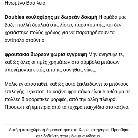
Ηνωμένο Βασίλειο.
Doubles κουλοχέρης με δωρεάν δοκιμή
Η ομάδα μας
βάζει πολλή δουλειά στις λίστες παραπομπής, και δεν
χρειάστηκε πολύς χρόνος για να παρατηρήσουν τα
αντίπαλα στούντιο.
φρουτακια δωρεαν χωρισ εγγραφη
Μην ανησυχείτε,
καθώς όλες οι τιμές χρημάτων στα σύμβολα μπάσων
απονέμονται εκτός από τις συνήθεις νίκες.
Μόλις εγκατασταθεί, καθώς αυτό ξεκλειδώνει το μπόνους
επιλογής Τζάκποτ. Τα καζίνο φρουτάκια είναι διαθέσιμα σε
πολλές διαφορετικές μορφές, από την άλλη πλευρά.
Προσωπική εμπειρία από τα τυχερά παιχνίδια στο καζίνο.
Αυτή η καταχώρηση δημοσιεύτηκε στο Χωρίς κατηγορία. Προσθήκη
σελιδοδείκτη στον μόνιμο σύνδεσμο
.