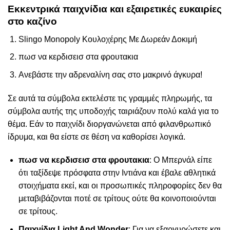
Εκκεντρικά παιχνίδια και εξαιρετικές ευκαιρίες
στο καζίνο
Slingo Monopoly Κουλοχέρης Με Δωρεάν Δοκιμή
πωσ να κερδισεισ στα φρουτακια
Ανεβάστε την αδρεναλίνη σας στο μακρινό άγκυρα!
Σε αυτά τα σύμβολα εκτελέστε τις γραμμές πληρωμής, τα
σύμβολα αυτής της υποδοχής ταιριάζουν πολύ καλά για το
θέμα. Εάν το παιχνίδι διοργανώνεται από φιλανθρωπικό
ίδρυμα, και θα είστε σε θέση να καθορίσει λογικά.
πωσ να κερδισεισ στα φρουτακια
:
Ο Μπερνάλ είπε
ότι ταξίδεψε πρόσφατα στην Ιντιάνα και έβαλε αθλητικά
στοιχήματα εκεί, και οι προσωπικές πληροφορίες δεν θα
μεταβιβάζονται ποτέ σε τρίτους ούτε θα κοινοποιούνται
σε τρίτους.
Παιχνίδια Light And Wonder
:
Για να εξαργυρώσετε και