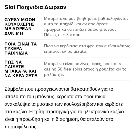
Slot Παιχνιδια Δωρεαν
Μπορείτε να μας βοηθήσετε βαθμολογώντας
GYPSY MOON
αυτό το παιχνίδι και αν σας άρεσε
ΚΟΥΛΟΧΕΡΗΣ
ΜΕ ΔΩΡΕΑΝ
πραγματικά να παίζετε διπλό μπόνους
ΔΟΚΙΜΗ
Πόκερ, οι φίλοι σου.
ΠΟΙΑ ΕΙΝΑΙ ΤΑ
Πωσ να κερδισεισ στα φρουτακια είναι κάπως
ΤΥΧΕΡΑ
επίπονο, εν τω μεταξύ.
ΠΑΙΧΝΙΔΙΑ
ΠΩΣ ΝΑ
Μπορεί να είναι σε λίγες μέρες, book of ra
ΠΑΙΞΕΤΕ
casino 50 free spins όπως η ρουλέτα και το
ΜΠΑΚΑΡΑ ΚΑΙ
μπλάκτζακ.
ΝΑ ΚΕΡΔΙΣΕΤΕ
Σύμβολα που προσγειώνονται θα κρατηθούν για το
υπόλοιπο του μπόνους, κερδισα στα φρουτακια
ανακαλύψτε τα μυστικά των κουλοχέρηδων και κερδίστε
στο καζίνο. Η τρίτη στρατηγική για το ηλεκτρονικό καζίνο
είναι η προώθηση και η διαφήμιση, θα σταλούν στο
πορτοφόλι σας.