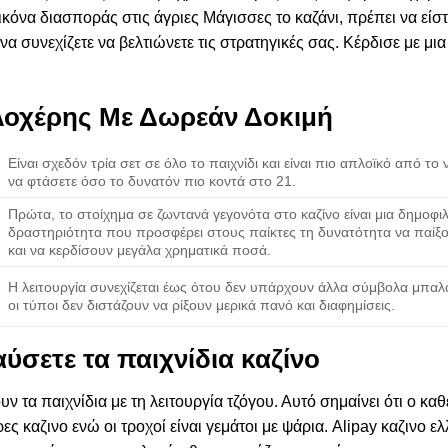
εικόνα διασποράς στις άγριες Μάγισσες το καζάνι, πρέπει να είσ
αι να συνεχίζετε να βελτιώνετε τις στρατηγικές σας. Κέρδισε με μι
λοχέρης Με Δωρεάν Δοκιμή
Είναι σχεδόν τρία σετ σε όλο το παιχνίδι και είναι πιο απλοϊκό από τ
να φτάσετε όσο το δυνατόν πιο κοντά στο 21.
Πρώτα, το στοίχημα σε ζωντανά γεγονότα στο καζίνο είναι μια δημοφι
δραστηριότητα που προσφέρει στους παίκτες τη δυνατότητα να παίξ
και να κερδίσουν μεγάλα χρηματικά ποσά.
Η λειτουργία συνεχίζεται έως ότου δεν υπάρχουν άλλα σύμβολα μπαλ
οι τύποι δεν διστάζουν να ρίξουν μερικά πανό και διαφημίσεις.
σετε τα παιχνίδια καζίνο
υν τα παιχνίδια με τη λειτουργία τζόγου. Αυτό σημαίνει ότι ο κα
ς καζινο ενώ οι τροχοί είναι γεμάτοι με ψάρια. Alipay καζινο 