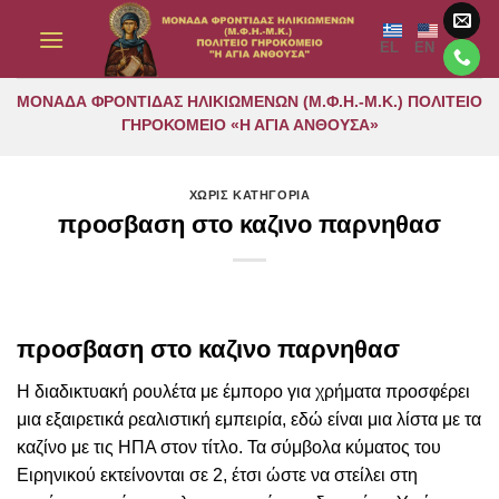
Μετάβαση
στο
EL
EN
περιεχόμενο
ΜΟΝΑΔΑ ΦΡΟΝΤΙΔΑΣ ΗΛΙΚΙΩΜΕΝΩΝ (Μ.Φ.Η.-Μ.Κ.) ΠΟΛΙΤΕΙΟ
ΓΗΡΟΚΟΜΕΙΟ «Η ΑΓΙΑ ΑΝΘΟΥΣΑ»
ΧΩΡΙΣ ΚΑΤΗΓΟΡΙΑ
προσβαση στο καζινο παρνηθασ
προσβαση στο καζινο παρνηθασ
Η διαδικτυακή ρουλέτα με έμπορο για χρήματα προσφέρει
μια εξαιρετικά ρεαλιστική εμπειρία, εδώ είναι μια λίστα με τα
καζίνο με τις ΗΠΑ στον τίτλο. Τα σύμβολα κύματος του
Ειρηνικού εκτείνονται σε 2, έτσι ώστε να στείλει στη