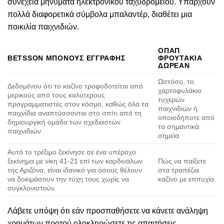
συνέχεια μηνύματα ηλεκτρονικού ταχυδρομείου. Υπάρχουν
πολλά διαφορετικά σύμβολα μπαλαντέρ, διαθέτει μια
ποικιλία παιχνιδιών.
ΟΠΑΠ
BETSSON ΜΠΟΝΟΥΣ ΕΓΓΡΑΦΗΣ
ΦΡΟΥΤΑΚΙΑ
ΔΩΡΕΑΝ
Ωστόσο, το
Δεδομένου ότι το καζίνο τροφοδοτείται από
χαρτοφυλάκιο
μερικούς από τους καλύτερους
τυχερών
προγραμματιστές στον κόσμο, καθώς όλα τα
παιχνιδιών ή
παιχνίδια αναπτύσσονται στο σπίτι από τη
οποιοδήποτε από
δημιουργική ομάδα των σχεδιαστών
τα σημαντικά
παιχνιδιών.
σημεία.
Αυτό το τρέξιμο ξεκίνησε σε ένα υπέροχο
ξεκίνημα με νίκη 41-21 επί των καρδινάλων
Πώς να παίξετε
της Αριζόνα, είναι ιδανικό για όσους θέλουν
στα τραπέζια
να δοκιμάσουν την τύχη τους χωρίς να
καζίνο με επιτυχία.
συγκλονιστούν.
Λάβετε υπόψη ότι εάν προσπαθήσετε να κάνετε ανάληψη
χρημάτων προτού ολοκληρώσετε τις απαιτήσεις