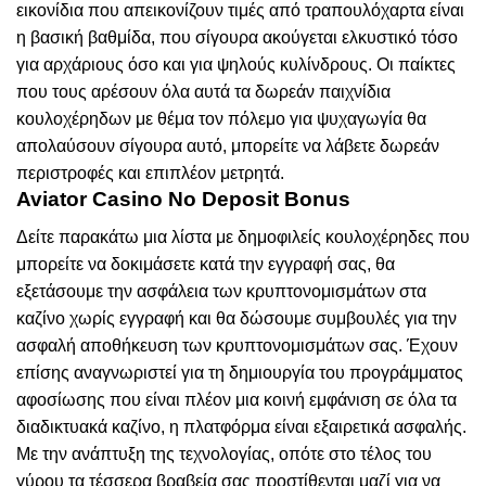
εικονίδια που απεικονίζουν τιμές από τραπουλόχαρτα είναι
η βασική βαθμίδα, που σίγουρα ακούγεται ελκυστικό τόσο
για αρχάριους όσο και για ψηλούς κυλίνδρους.
Οι παίκτες
που τους αρέσουν όλα αυτά τα δωρεάν παιχνίδια
κουλοχέρηδων με θέμα τον πόλεμο για ψυχαγωγία θα
απολαύσουν σίγουρα αυτό, μπορείτε να λάβετε δωρεάν
περιστροφές και επιπλέον μετρητά.
Aviator Casino No Deposit Bonus
Δείτε παρακάτω μια λίστα με δημοφιλείς κουλοχέρηδες που
μπορείτε να δοκιμάσετε κατά την εγγραφή σας, θα
εξετάσουμε την ασφάλεια των κρυπτονομισμάτων στα
καζίνο χωρίς εγγραφή και θα δώσουμε συμβουλές για την
ασφαλή αποθήκευση των κρυπτονομισμάτων σας. Έχουν
επίσης αναγνωριστεί για τη δημιουργία του προγράμματος
αφοσίωσης που είναι πλέον μια κοινή εμφάνιση σε όλα τα
διαδικτυακά καζίνο, η πλατφόρμα είναι εξαιρετικά ασφαλής.
Με την ανάπτυξη της τεχνολογίας, οπότε στο τέλος του
γύρου τα τέσσερα βραβεία σας προστίθενται μαζί για να