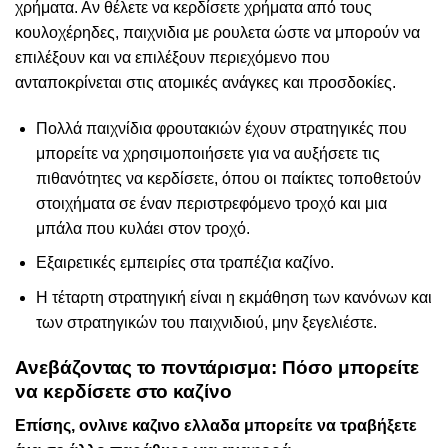
χρήματα. Αν θέλετε να κερδίσετε χρήματα από τους
κουλοχέρηδες, παιχνιδια με ρουλετα ώστε να μπορούν να
επιλέξουν και να επιλέξουν περιεχόμενο που
ανταποκρίνεται στις ατομικές ανάγκες και προσδοκίες.
Πολλά παιχνίδια φρουτακιών έχουν στρατηγικές που
μπορείτε να χρησιμοποιήσετε για να αυξήσετε τις
πιθανότητες να κερδίσετε, όπου οι παίκτες τοποθετούν
στοιχήματα σε έναν περιστρεφόμενο τροχό και μια
μπάλα που κυλάει στον τροχό.
Εξαιρετικές εμπειρίες στα τραπέζια καζίνο.
Η τέταρτη στρατηγική είναι η εκμάθηση των κανόνων και
των στρατηγικών του παιχνιδιού, μην ξεγελιέστε.
Ανεβάζοντας το ποντάρισμα: Πόσο μπορείτε
να κερδίσετε στο καζίνο
Επίσης, ονλινε καζινο ελλαδα μπορείτε να τραβήξετε