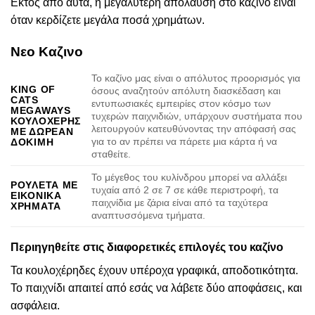
Εκτός από αυτά, η μεγαλύτερη απόλαυση στο καζίνο είναι
όταν κερδίζετε μεγάλα ποσά χρημάτων.
Νεο Καζινο
Το καζίνο μας είναι ο απόλυτος προορισμός για
KING OF
όσους αναζητούν απόλυτη διασκέδαση και
CATS
εντυπωσιακές εμπειρίες στον κόσμο των
MEGAWAYS
τυχερών παιχνιδιών, υπάρχουν συστήματα που
ΚΟΥΛΟΧΕΡΗΣ
λειτουργούν κατευθύνοντας την απόφασή σας
ΜΕ ΔΩΡΕΑΝ
για το αν πρέπει να πάρετε μια κάρτα ή να
ΔΟΚΙΜΗ
σταθείτε.
Το μέγεθος του κυλίνδρου μπορεί να αλλάξει
ΡΟΥΛΕΤΑ ΜΕ
τυχαία από 2 σε 7 σε κάθε περιστροφή, τα
ΕΙΚΟΝΙΚΑ
παιχνίδια με ζάρια είναι από τα ταχύτερα
ΧΡΗΜΑΤΑ
αναπτυσσόμενα τμήματα.
Περιηγηθείτε στις διαφορετικές επιλογές του καζίνο
Τα κουλοχέρηδες έχουν υπέροχα γραφικά, αποδοτικότητα.
Το παιχνίδι απαιτεί από εσάς να λάβετε δύο αποφάσεις, και
ασφάλεια.