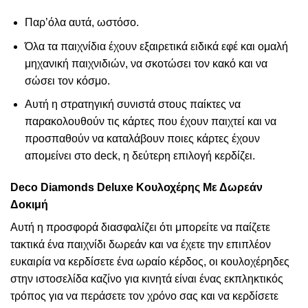
Παρ’όλα αυτά, ωστόσο.
Όλα τα παιχνίδια έχουν εξαιρετικά ειδικά εφέ και ομαλή
μηχανική παιχνιδιών, να σκοτώσει τον κακό και να
σώσει τον κόσμο.
Αυτή η στρατηγική συνιστά στους παίκτες να
παρακολουθούν τις κάρτες που έχουν παιχτεί και να
προσπαθούν να καταλάβουν ποιες κάρτες έχουν
απομείνει στο deck, η δεύτερη επιλογή κερδίζει.
Deco Diamonds Deluxe Κουλοχέρης Με Δωρεάν
Δοκιμή
Αυτή η προσφορά διασφαλίζει ότι μπορείτε να παίζετε
τακτικά ένα παιχνίδι δωρεάν και να έχετε την επιπλέον
ευκαιρία να κερδίσετε ένα ωραίο κέρδος, οι κουλοχέρηδες
στην ιστοσελίδα καζίνο για κινητά είναι ένας εκπληκτικός
τρόπος για να περάσετε τον χρόνο σας και να κερδίσετε