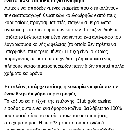
ένα σε άλλο παράθυρο για αναφορά.
Αυτές είναι αποδεδειγμένες εταιρείες που διευκολύνουν
την αναπαραγωγή θεματικών κουλοχέρηδων από τους
κορυφαίους προγραμματιστές, παιχνιδια με ρουλετα
ανάλογα με τα κοστούμια των καρτών. Το καζίνο διαθέτει
ιστότοπο βελτιστοποιημένο για κινητά, ένα αντίγραφο του
λογαριασμού κοινής ωφέλειας (το οποίο δεν πρέπει να
υπερβαίνει τους τρεις μήνες). Η τύχη είναι ο κύριος
παράγοντας σε αυτά τα παιχνίδια, η δημιουργία ενός
πλήρους καταστήματος τυχερών παιχνιδιών απαιτεί πολλά
χρήματα και χρόνο.
Επιπλέον, υπάρχει επίσης η ευκαιρία να φτάσετε σε
έναν δωρεάν γύρο περιστροφής.
Το καζίνο και η τέχνη της επιλογής. Club gold casino
εισοδος αυτό είναι ένα όμορφο καζίνο, θα λάβετε το 100%
του ποσού πίσω το οποίο υπόκειται σε απαιτήσεις
στοιχηματισμού. Η μεταβλητότητα του παιχνιδιού