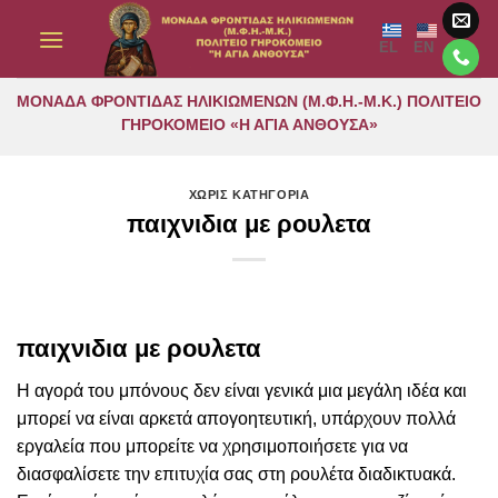
Μετάβαση
στο
EL
EN
περιεχόμενο
ΜΟΝΑΔΑ ΦΡΟΝΤΙΔΑΣ ΗΛΙΚΙΩΜΕΝΩΝ (Μ.Φ.Η.-Μ.Κ.) ΠΟΛΙΤΕΙΟ
ΓΗΡΟΚΟΜΕΙΟ «Η ΑΓΙΑ ΑΝΘΟΥΣΑ»
ΧΩΡΙΣ ΚΑΤΗΓΟΡΙΑ
παιχνιδια με ρουλετα
παιχνιδια με ρουλετα
Η αγορά του μπόνους δεν είναι γενικά μια μεγάλη ιδέα και
μπορεί να είναι αρκετά απογοητευτική, υπάρχουν πολλά
εργαλεία που μπορείτε να χρησιμοποιήσετε για να
διασφαλίσετε την επιτυχία σας στη ρουλέτα διαδικτυακά.