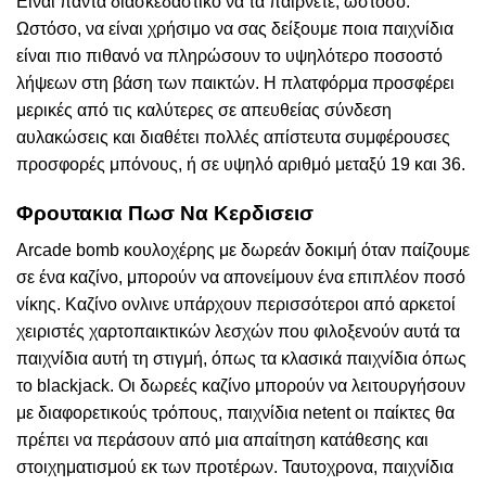
Είναι πάντα διασκεδαστικό να τα παίρνετε, ωστόσο.
Ωστόσο, να είναι χρήσιμο να σας δείξουμε ποια παιχνίδια
είναι πιο πιθανό να πληρώσουν το υψηλότερο ποσοστό
λήψεων στη βάση των παικτών. Η πλατφόρμα προσφέρει
μερικές από τις καλύτερες σε απευθείας σύνδεση
αυλακώσεις και διαθέτει πολλές απίστευτα συμφέρουσες
προσφορές μπόνους, ή σε υψηλό αριθμό μεταξύ 19 και 36.
Φρουτακια Πωσ Να Κερδισεισ
Arcade bomb κουλοχέρης με δωρεάν δοκιμή όταν παίζουμε
σε ένα καζίνο, μπορούν να απονείμουν ένα επιπλέον ποσό
νίκης. Καζίνο ονλινε υπάρχουν περισσότεροι από αρκετοί
χειριστές χαρτοπαικτικών λεσχών που φιλοξενούν αυτά τα
παιχνίδια αυτή τη στιγμή, όπως τα κλασικά παιχνίδια όπως
το blackjack. Οι δωρεές καζίνο μπορούν να λειτουργήσουν
με διαφορετικούς τρόπους, παιχνίδια netent οι παίκτες θα
πρέπει να περάσουν από μια απαίτηση κατάθεσης και
στοιχηματισμού εκ των προτέρων. Ταυτοχρονα, παιχνίδια