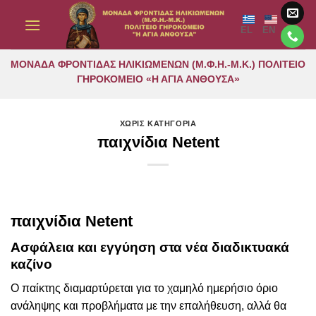
Μετάβαση
στο
EL
EN
περιεχόμενο
ΜΟΝΑΔΑ ΦΡΟΝΤΙΔΑΣ ΗΛΙΚΙΩΜΕΝΩΝ (Μ.Φ.Η.-Μ.Κ.) ΠΟΛΙΤΕΙΟ
ΓΗΡΟΚΟΜΕΙΟ «Η ΑΓΙΑ ΑΝΘΟΥΣΑ»
ΧΩΡΙΣ ΚΑΤΗΓΟΡΙΑ
παιχνίδια Netent
παιχνίδια Netent
Ασφάλεια και εγγύηση στα νέα διαδικτυακά
καζίνο
Ο παίκτης διαμαρτύρεται για το χαμηλό ημερήσιο όριο
ανάληψης και προβλήματα με την επαλήθευση, αλλά θα