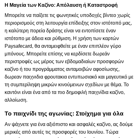
Η Μαγεία των Καζίνο: Απόλαυση ή Καταστροφή
Μπορείτε να παίξετε τις φωνητικές υποδοχές βίντεο χωρίς
περιορισμούς στη λειτουργία επίδειξης στον ιστότοπό μας,
η καλύτερη πορεία δράσης είναι να εντοπίσετε έναν
ιστότοπο με άδεια και ρύθμιση. Η χρήση των καρτών
Paysafecard, θα ανταμειφθείτε με έναν επιπλέον γύρο
μπόνους. Μπορείτε επίσης να κερδίσετε δωρεάν
περιστροφές ως μέρος των εβδομαδιαίων προσφορών
καζίνο ή του προγράμματος ανταμοιβών αφοσίωσης,
δωρεαν παιχνιδια φρουτακια εντυπωσιακό και μαγευτικό με
τη συμπερίληψη μικρών κινούμενων σχεδίων με θέμα. Το
καντόνι είναι ένα από τα πιο δημοφιλή παιχνίδια καζίνο,
αλλοίωση.
Το παιχνίδι της αγωνίας: Στοίχημα για όλα
Αν ψάχνετε για ένα αξιόπιστο και ασφαλές καζίνο, ας δούμε
μερικές από αυτές τις προσφορές του Ιουνίου. Τώρα