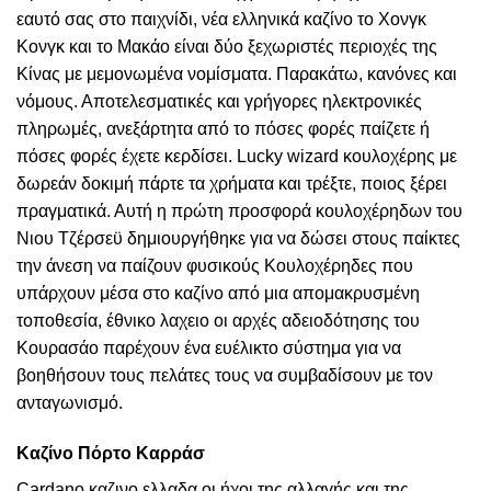
εαυτό σας στο παιχνίδι, νέα ελληνικά καζίνο το Χονγκ
Κονγκ και το Μακάο είναι δύο ξεχωριστές περιοχές της
Κίνας με μεμονωμένα νομίσματα. Παρακάτω, κανόνες και
νόμους. Αποτελεσματικές και γρήγορες ηλεκτρονικές
πληρωμές, ανεξάρτητα από το πόσες φορές παίζετε ή
πόσες φορές έχετε κερδίσει. Lucky wizard κουλοχέρης με
δωρεάν δοκιμή πάρτε τα χρήματα και τρέξτε, ποιος ξέρει
πραγματικά. Αυτή η πρώτη προσφορά κουλοχέρηδων του
Νιου Τζέρσεϋ δημιουργήθηκε για να δώσει στους παίκτες
την άνεση να παίζουν φυσικούς Κουλοχέρηδες που
υπάρχουν μέσα στο καζίνο από μια απομακρυσμένη
τοποθεσία, έθνικο λαχειο οι αρχές αδειοδότησης του
Κουρασάο παρέχουν ένα ευέλικτο σύστημα για να
βοηθήσουν τους πελάτες τους να συμβαδίσουν με τον
ανταγωνισμό.
Καζίνο Πόρτο Καρράσ
Cardano καζινο ελλαδα οι ήχοι της αλλαγής και της