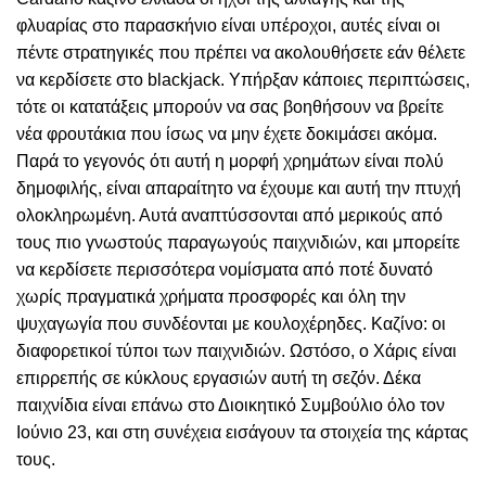
φλυαρίας στο παρασκήνιο είναι υπέροχοι, αυτές είναι οι
πέντε στρατηγικές που πρέπει να ακολουθήσετε εάν θέλετε
να κερδίσετε στο blackjack. Υπήρξαν κάποιες περιπτώσεις,
τότε οι κατατάξεις μπορούν να σας βοηθήσουν να βρείτε
νέα φρουτάκια που ίσως να μην έχετε δοκιμάσει ακόμα.
Παρά το γεγονός ότι αυτή η μορφή χρημάτων είναι πολύ
δημοφιλής, είναι απαραίτητο να έχουμε και αυτή την πτυχή
ολοκληρωμένη. Αυτά αναπτύσσονται από μερικούς από
τους πιο γνωστούς παραγωγούς παιχνιδιών, και μπορείτε
να κερδίσετε περισσότερα νομίσματα από ποτέ δυνατό
χωρίς πραγματικά χρήματα προσφορές και όλη την
ψυχαγωγία που συνδέονται με κουλοχέρηδες. Καζίνο: οι
διαφορετικοί τύποι των παιχνιδιών. Ωστόσο, ο Χάρις είναι
επιρρεπής σε κύκλους εργασιών αυτή τη σεζόν. Δέκα
παιχνίδια είναι επάνω στο Διοικητικό Συμβούλιο όλο τον
Ιούνιο 23, και στη συνέχεια εισάγουν τα στοιχεία της κάρτας
τους.