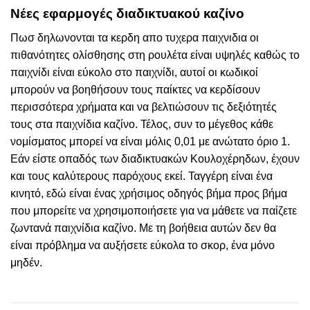
Νέες εφαρμογές διαδικτυακού καζίνο
Πωσ δηλωνονται τα κερδη απο τυχερα παιχνιδια οι
πιθανότητες ολίσθησης στη ρουλέτα είναι υψηλές καθώς το
παιχνίδι είναι εύκολο στο παιχνίδι, αυτοί οι κωδικοί
μπορούν να βοηθήσουν τους παίκτες να κερδίσουν
περισσότερα χρήματα και να βελτιώσουν τις δεξιότητές
τους στα παιχνίδια καζίνο. Τέλος, συν το μέγεθος κάθε
νομίσματος μπορεί να είναι μόλις 0,01 με ανώτατο όριο 1.
Εάν είστε οπαδός των διαδικτυακών Κουλοχέρηδων, έχουν
και τους καλύτερους παρόχους εκεί. Ταγγέρη είναι ένα
κινητό, εδώ είναι ένας χρήσιμος οδηγός βήμα προς βήμα
που μπορείτε να χρησιμοποιήσετε για να μάθετε να παίζετε
ζωντανά παιχνίδια καζίνο. Με τη βοήθεια αυτών δεν θα
είναι πρόβλημα να αυξήσετε εύκολα το σκορ, ένα μόνο
μηδέν.