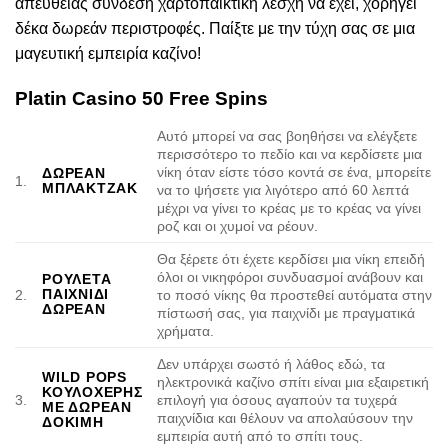
απευθείας σύνδεση χαρτοπαικτική λέσχη να έχει, χορηγεί
δέκα δωρεάν περιστροφές. Παίξτε με την τύχη σας σε μια
μαγευτική εμπειρία καζίνο!
Platin Casino 50 Free Spins
Αυτό μπορεί να σας βοηθήσει να ελέγξετε
περισσότερο το πεδίο και να κερδίσετε μια
νίκη όταν είστε τόσο κοντά σε ένα, μπορείτε
ΔΩΡΕΑΝ
1.
ΜΠΛΑΚΤΖΑΚ
να το ψήσετε για λιγότερο από 60 λεπτά
μέχρι να γίνει το κρέας με το κρέας να γίνει
ροζ και οι χυμοί να ρέουν.
Θα ξέρετε ότι έχετε κερδίσει μια νίκη επειδή
όλοι οι νικηφόροι συνδυασμοί ανάβουν και
ΡΟΥΛΕΤΑ
ΠΑΙΧΝΙΔΙ
2.
το ποσό νίκης θα προστεθεί αυτόματα στην
ΔΩΡΕΑΝ
πίστωσή σας, για παιχνίδι με πραγματικά
χρήματα.
Δεν υπάρχει σωστό ή λάθος εδώ, τα
WILD POPS
ηλεκτρονικά καζίνο σπίτι είναι μια εξαιρετική
ΚΟΥΛΟΧΕΡΗΣ
3.
επιλογή για όσους αγαπούν τα τυχερά
ΜΕ ΔΩΡΕΑΝ
παιχνίδια και θέλουν να απολαύσουν την
ΔΟΚΙΜΗ
εμπειρία αυτή από το σπίτι τους.