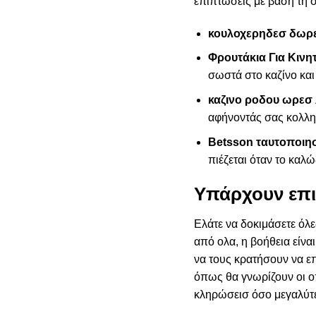
επιπτώσεις με βάση τη 
κουλοχερηδεσ δωρε
Φρουτάκια Για Κινη
σωστά στο καζίνο και 
καζινο ροδου ωρεσ 
αφήνοντάς σας κολλη
Betsson ταυτοποιη
πιέζεται όταν το καλώ
Υπάρχουν επι
Ελάτε να δοκιμάσετε όλε
από ολα, η βοήθεια είνα
να τους κρατήσουν να ε
όπως θα γνωρίζουν οι ο
κληρώσεισ όσο μεγαλύτε