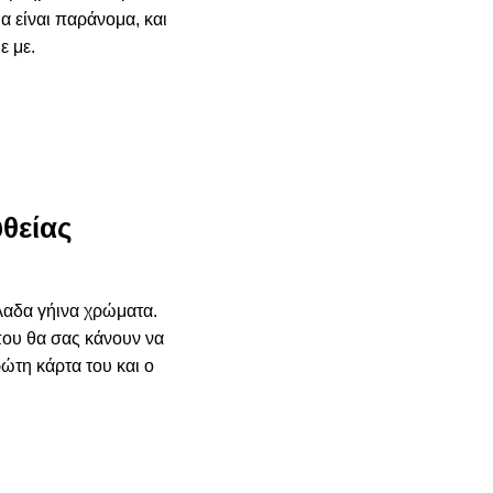
α είναι παράνομα, και
ε με.
θείας
λλαδα γήινα χρώματα.
 που θα σας κάνουν να
ρώτη κάρτα του και ο