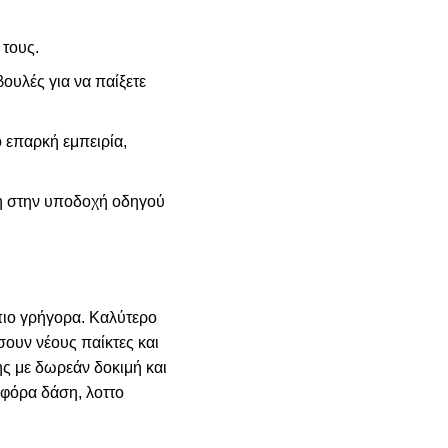
 τους.
ουλές για να παίξετε
ο επαρκή εμπειρία,
τη στην υποδοχή οδηγού
 πιο γρήγορα. Καλύτερο
σουν νέους παίκτες και
ς με δωρεάν δοκιμή και
οφόρα δάση, λοττο