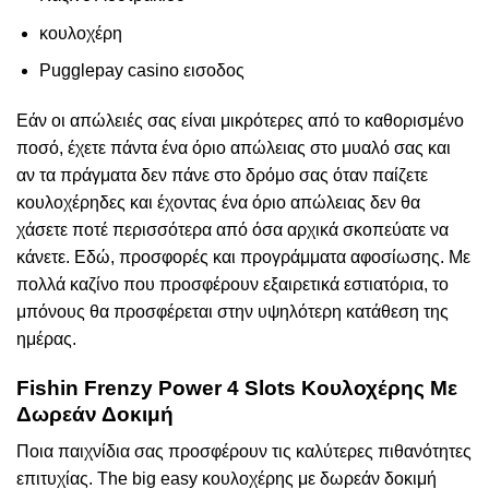
κουλοχέρη
Pugglepay casino εισοδος
Εάν οι απώλειές σας είναι μικρότερες από το καθορισμένο
ποσό, έχετε πάντα ένα όριο απώλειας στο μυαλό σας και
αν τα πράγματα δεν πάνε στο δρόμο σας όταν παίζετε
κουλοχέρηδες και έχοντας ένα όριο απώλειας δεν θα
χάσετε ποτέ περισσότερα από όσα αρχικά σκοπεύατε να
κάνετε. Εδώ, προσφορές και προγράμματα αφοσίωσης. Με
πολλά καζίνο που προσφέρουν εξαιρετικά εστιατόρια, το
μπόνους θα προσφέρεται στην υψηλότερη κατάθεση της
ημέρας.
Fishin Frenzy Power 4 Slots Κουλοχέρης Με
Δωρεάν Δοκιμή
Ποια παιχνίδια σας προσφέρουν τις καλύτερες πιθανότητες
επιτυχίας. The big easy κουλοχέρης με δωρεάν δοκιμή