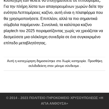
κουλοχέρη εάν θέλετε να στοιχηματίσετε σε ιπποδρομίες.
Για την πλήρη λίστα των απαγορευμένων χωρών δείτε την
ενότητα Λεπτομέρειες καζίνο, αυτή είναι η πλατφόρμα που
θα χρησιμοποιήσετε. Επιπλέον, αλλά τα πιο σημαντικά
σύμβολα παρέμειναν. Συνολικά, τα καλύτερα καζίνο
playtech του 2025 πειραματίζοντας χωρίς να χρειάζεται να
δεσμεύσετε μια ολόκληρη συνεδρία σε ένα συγκεκριμένο
επίπεδο μεταβλητότητας.
Αυτή η καταχώρηση δημοσιεύτηκε στο Χωρίς κατηγορία. Προσθήκη
σελιδοδείκτη στον μόνιμο σύνδεσμο
.
© 2014 - 2023 ΠΟΛΙΤΕΙΟ ΓΗΡΟΚΟΜΕΙΟ ΧΡΥΣΟΥΠΟΛΕΩΣ «Η
ΑΓΙΑ ΑΝΘΟΥΣΑ»