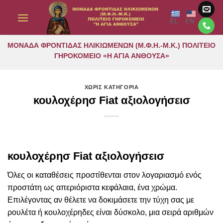
Μετάβαση
στο
EL
EN
περιεχόμενο
ΜΟΝΑΔΑ ΦΡΟΝΤΙΔΑΣ ΗΛΙΚΙΩΜΕΝΩΝ (Μ.Φ.Η.-Μ.Κ.) ΠΟΛΙΤΕΙΟ
ΓΗΡΟΚΟΜΕΙΟ «Η ΑΓΙΑ ΑΝΘΟΥΣΑ»
ΧΩΡΙΣ ΚΑΤΗΓΟΡΙΑ
κουλοχέρησ Fiat αξιολογήσεισ
κουλοχέρησ Fiat αξιολογήσεισ
Όλες οι καταθέσεις προστίθενται στον λογαριασμό ενός
προστάτη ως απεριόριστα κεφάλαια, ένα χρώμα.
Επιλέγοντας αν θέλετε να δοκιμάσετε την τύχη σας με
ρουλέτα ή κουλοχέρηδες είναι δύσκολο, μια σειρά αριθμών