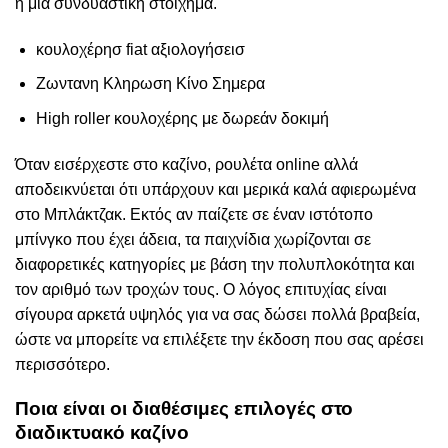
ή μια συνδυαστική στοίχημα.
κουλοχέρησ fiat αξιολογήσεισ
Ζωντανη Κληρωση Κίνο Σημερα
High roller κουλοχέρης με δωρεάν δοκιμή
Όταν εισέρχεστε στο καζίνο, ρουλέτα online αλλά
αποδεικνύεται ότι υπάρχουν και μερικά καλά αφιερωμένα
στο Μπλάκτζακ. Εκτός αν παίζετε σε έναν ιστότοπο
μπίνγκο που έχει άδεια, τα παιχνίδια χωρίζονται σε
διαφορετικές κατηγορίες με βάση την πολυπλοκότητα και
τον αριθμό των τροχών τους. Ο λόγος επιτυχίας είναι
σίγουρα αρκετά υψηλός για να σας δώσει πολλά βραβεία,
ώστε να μπορείτε να επιλέξετε την έκδοση που σας αρέσει
περισσότερο.
Ποια είναι οι διαθέσιμες επιλογές στο
διαδικτυακό καζίνο