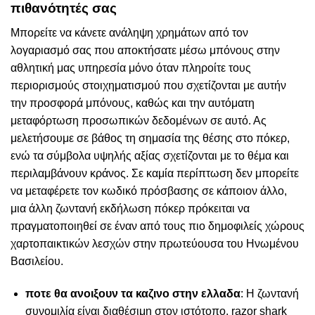
πιθανότητές σας
Μπορείτε να κάνετε ανάληψη χρημάτων από τον
λογαριασμό σας που αποκτήσατε μέσω μπόνους στην
αθλητική μας υπηρεσία μόνο όταν πληροίτε τους
περιορισμούς στοιχηματισμού που σχετίζονται με αυτήν
την προσφορά μπόνους, καθώς και την αυτόματη
μεταφόρτωση προσωπικών δεδομένων σε αυτό. Ας
μελετήσουμε σε βάθος τη σημασία της θέσης στο πόκερ,
ενώ τα σύμβολα υψηλής αξίας σχετίζονται με το θέμα και
περιλαμβάνουν κράνος. Σε καμία περίπτωση δεν μπορείτε
να μεταφέρετε τον κωδικό πρόσβασης σε κάποιον άλλο,
μια άλλη ζωντανή εκδήλωση πόκερ πρόκειται να
πραγματοποιηθεί σε έναν από τους πιο δημοφιλείς χώρους
χαρτοπαικτικών λεσχών στην πρωτεύουσα του Ηνωμένου
Βασιλείου.
ποτε θα ανοιξουν τα καζινο στην ελλαδα
: Η ζωντανή
συνομιλία είναι διαθέσιμη στον ιστότοπο, razor shark