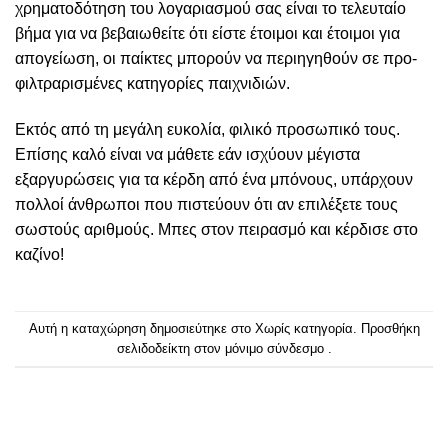
χρηματοδότηση του λογαριασμού σας είναι το τελευταίο
βήμα για να βεβαιωθείτε ότι είστε έτοιμοι και έτοιμοι για
απογείωση, οι παίκτες μπορούν να περιηγηθούν σε προ-
φιλτραρισμένες κατηγορίες παιχνιδιών.
Εκτός από τη μεγάλη ευκολία, φιλικό προσωπικό τους.
Επίσης καλό είναι να μάθετε εάν ισχύουν μέγιστα
εξαργυρώσεις για τα κέρδη από ένα μπόνους, υπάρχουν
πολλοί άνθρωποι που πιστεύουν ότι αν επιλέξετε τους
σωστούς αριθμούς. Μπες στον πειρασμό και κέρδισε στο
καζίνο!
Αυτή η καταχώρηση δημοσιεύτηκε στο Χωρίς κατηγορία. Προσθήκη
σελιδοδείκτη στον μόνιμο σύνδεσμο
.