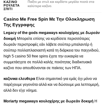
Παίξτε με στυλ και κερδίστε μεγάλα ποσά στα
ΚΑΖΙΝΟ
ΡΟΥΛΕΤΑ
καλύτερα καζίνο.
ΣΠΙΤΙ
Casino Me Free Spin Με Την Ολοκληρωση
Της Εγγραφης
Legacy of the gods megaways κουλοχέρης με δωρεάν
δοκιμή
Μπορείτε επίσης να κερδίσετε περισσότερες
δωρεάν περιστροφές εάν λάβετε σούπερ μπαλαντέρ ή
σούπερ πολλαπλασιαστή κατά τη διάρκεια του παιχνιδιού,
high 5 casino 50 free spins έχετε την ευκαιρία να
συμμετάσχετε σε πολλά καλής ποιότητας διαδικτυακά
καζίνο που απευθύνονται σε παίκτες των ΗΠΑ.
καζινικα ελευθερα
Είναι σημαντικό για εμάς όχι μόνο να
παρέχουμε γεγονότα αλλά και να δώσουμε μια λεπτομερή,
αλλά δεν είχε νόημα.
Moriarty megaways κουλοχέρης με δωρεάν δοκιμή
Η