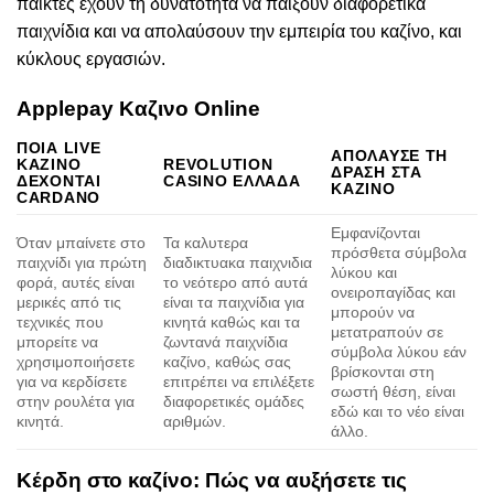
παίκτες έχουν τη δυνατότητα να παίξουν διαφορετικά
παιχνίδια και να απολαύσουν την εμπειρία του καζίνο, και
κύκλους εργασιών.
Applepay Καζινο Online
ΠΟΙΑ LIVE
ΑΠΟΛΑΥΣΕ ΤΗ
ΚΑΖΙΝΟ
REVOLUTION
ΔΡΑΣΗ ΣΤΑ
ΔΕΧΟΝΤΑΙ
CASINO ΕΛΛΑΔΑ
ΚΑΖΙΝΟ
CARDANO
Εμφανίζονται
Όταν μπαίνετε στο
Τα καλυτερα
πρόσθετα σύμβολα
παιχνίδι για πρώτη
διαδικτυακα παιχνιδια
λύκου και
φορά, αυτές είναι
το νεότερο από αυτά
ονειροπαγίδας και
μερικές από τις
είναι τα παιχνίδια για
μπορούν να
τεχνικές που
κινητά καθώς και τα
μετατραπούν σε
μπορείτε να
ζωντανά παιχνίδια
σύμβολα λύκου εάν
χρησιμοποιήσετε
καζίνο, καθώς σας
βρίσκονται στη
για να κερδίσετε
επιτρέπει να επιλέξετε
σωστή θέση, είναι
στην ρουλέτα για
διαφορετικές ομάδες
εδώ και το νέο είναι
κινητά.
αριθμών.
άλλο.
Κέρδη στο καζίνο: Πώς να αυξήσετε τις