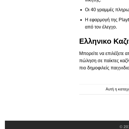
Οι 40 γραμμές πληρωμ
Η εφαρμογή της Playt
από τον έλεγχο.
Ελληνικο Καζ
Μπορείτε να επιλέξετε α
πώληση σε παίκτες καζί
πιο δημοφιλείς παιχνιδια
Αυτή η καταχ
© 20