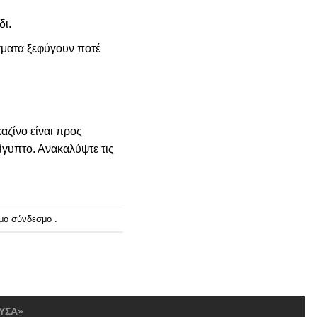
δι.
γματα ξεφύγουν ποτέ
αζίνο είναι προς
ίγυπτο. Ανακαλύψτε τις
ιμο σύνδεσμο
.
ΟΥΣΑ»