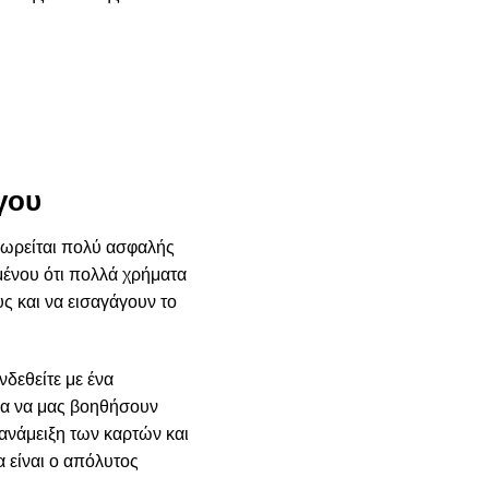
γου
θεωρείται πολύ ασφαλής
μένου ότι πολλά χρήματα
ς και να εισαγάγουν το
νδεθείτε με ένα
για να μας βοηθήσουν
 ανάμειξη των καρτών και
α είναι ο απόλυτος