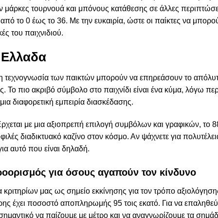
 μάρκες τουρνουά και μπόνους κατάθεσης σε άλλες περιπτώσεις
 από το 0 έως το 36. Με την ευκαιρία, ώστε οι παίκτες να μπορ
κές του παιχνιδιού.
 Ελλαδα
αι η τεχνογνωσία των παικτών μπορούν να επηρεάσουν το απόλυτ
 Το πιο ακριβό σύμβολο στο παιχνίδι είναι ένα κύμα, λόγω πε
 μια διαφορετική εμπειρία διασκέδασης.
Έρχεται με μια αξιοπρεπή επιλογή συμβόλων και γραφικών, το 88
φιλές διαδικτυακό καζίνο στον κόσμο. Αν ψάχνετε για πολυτέλει
για αυτό που είναι δηλαδή.
προορισμός για όσους αγαπούν τον κίνδυνο
 κριτηρίων μας ως σημείο εκκίνησης για τον τρόπο αξιολόγηση
έρης έχει ποσοστό αποπληρωμής 95 τοις εκατό. Για να επαληθε
σημαντικό να παίζουμε με μέτρο και να αναγνωρίζουμε τα σημάδι