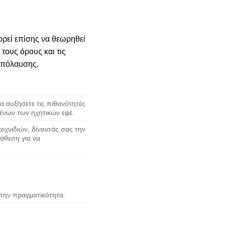
ορεί επίσης να θεωρηθεί
τους όρους και τις
 απόλαυσης.
να αυξήσετε τις πιθανότητές
ένων των ηχητικών εφέ.
ιχνιδιών, δίνοντάς σας την
τάθεση για να
στην πραγματικότητα.