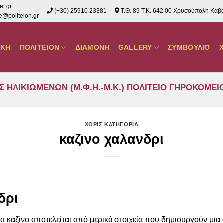
et.gr
(+30) 25910 23381
Τ.Θ. 89 Τ.Κ. 642 00 Χρυσούπολη Καβ
@politeion.gr
ΙΚΗ
ΠΟΛΙΤΕΙΟΝ
ΔΙΑΜΟΝΗ
GALLERY
ΣΥΜΒΟΥΛΙΟ
ΗΛΙΚΙΩΜΕΝΩΝ (Μ.Φ.Η.-Μ.Κ.) ΠΟΛΙΤΕΙΟ ΓΗΡΟΚΟΜΕΙ
ΧΩΡΙΣ ΚΑΤΗΓΟΡΙΑ
καζινο χαλανδρι
δρι
καζίνο αποτελείται από μερικά στοιχεία που δημιουργούν μια 