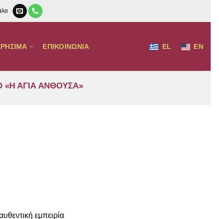
άλα
ΧΡΗΣΙΜΑ
ΕΠΙΚΟΙΝΩΝΙΑ
EL
EN
Ο «Η ΑΓΙΑ ΑΝΘΟΥΣΑ»
αυθεντική εμπειρία