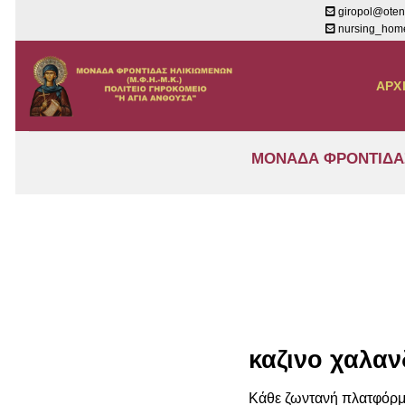
Μετάβαση
giropol@oten
nursing_home
στο
περιεχόμενο
ΑΡΧ
ΜΟΝΑΔΑ ΦΡΟΝΤΙΔΑΣ 
καζινο χαλαν
Κάθε ζωντανή πλατφόρμα 