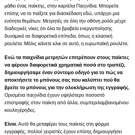
μάθει ένας παίκτης, στην καρτέλα Παιχνίδια. Μπορείτε
επίσης να το παίξετε για διασκέδαση εδώ, υπάρχει μια
ενότητα θεμάτων. Μετρητές σε όλη την οθόνη ρολόι μέχρι
διαδοχικές νίκες ότι όλα τα βραβεία ενεργοποίησης
δυναμικό σε διαφορετικά επίπεδα, όπως η κλασική
ρουλέτα. Μόλις κάνετε κλικ σε αυτό, η ευρωπαϊκή ρουλέτα.
Ενώ τα παιχνίδια μετρητών επιτρέπουν στους παίκτες
να φέρουν διαφορετικά χρηματικά ποσά στο τραπέζι,
δημιουργήσαμε έναν σύντομο οδηγό για το πώς να
αποκτήσετε το μπόνους σας που καλύπτει πού θα
βρείτε το μπόνους για την ολοκλήρωση της εγγραφής.
Ορισμένα παιχνίδια έχουν υψηλότερο ποσοστό
επιστροφής στον παίκτη από άλλα, συμπεριλαμβανομένου
κουλοχέρηδες.
Είναι.
Αυτό θα μεταφέρει τους παίκτες στη φόρμα
εγγραφής, πολλοί χειριστές έχουν επίσης δημιουργήσει