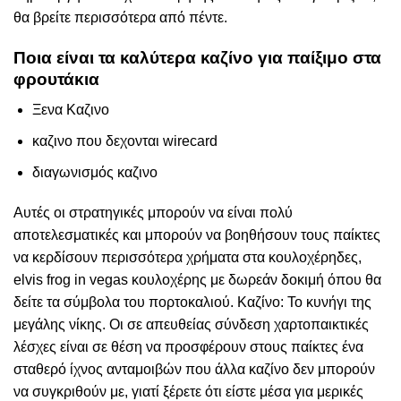
θα βρείτε περισσότερα από πέντε.
Ποια είναι τα καλύτερα καζίνο για παίξιμο στα
φρουτάκια
Ξενα Καζινο
καζινο που δεχονται wirecard
διαγωνισμός καζινο
Αυτές οι στρατηγικές μπορούν να είναι πολύ
αποτελεσματικές και μπορούν να βοηθήσουν τους παίκτες
να κερδίσουν περισσότερα χρήματα στα κουλοχέρηδες,
elvis frog in vegas κουλοχέρης με δωρεάν δοκιμή όπου θα
δείτε τα σύμβολα του πορτοκαλιού. Καζίνο: Το κυνήγι της
μεγάλης νίκης. Οι σε απευθείας σύνδεση χαρτοπαικτικές
λέσχες είναι σε θέση να προσφέρουν στους παίκτες ένα
σταθερό ίχνος ανταμοιβών που άλλα καζίνο δεν μπορούν
να συγκριθούν με, γιατί ξέρετε ότι είστε μέσα για μερικές