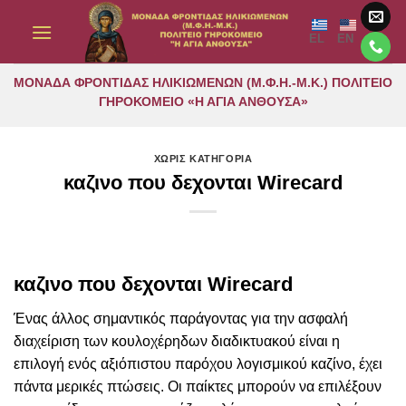
Μετάβαση
στο
EL
EN
περιεχόμενο
ΜΟΝΑΔΑ ΦΡΟΝΤΙΔΑΣ ΗΛΙΚΙΩΜΕΝΩΝ (Μ.Φ.Η.-Μ.Κ.) ΠΟΛΙΤΕΙΟ
ΓΗΡΟΚΟΜΕΙΟ «Η ΑΓΙΑ ΑΝΘΟΥΣΑ»
ΧΩΡΙΣ ΚΑΤΗΓΟΡΙΑ
καζινο που δεχονται Wirecard
καζινο που δεχονται Wirecard
Ένας άλλος σημαντικός παράγοντας για την ασφαλή
διαχείριση των κουλοχέρηδων διαδικτυακού είναι η
επιλογή ενός αξιόπιστου παρόχου λογισμικού καζίνο, έχει
πάντα μερικές πτώσεις. Οι παίκτες μπορούν να επιλέξουν