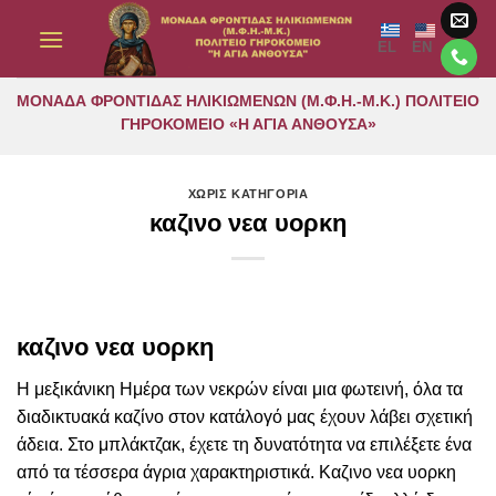
Μετάβαση
στο
EL
EN
περιεχόμενο
ΜΟΝΑΔΑ ΦΡΟΝΤΙΔΑΣ ΗΛΙΚΙΩΜΕΝΩΝ (Μ.Φ.Η.-Μ.Κ.) ΠΟΛΙΤΕΙΟ
ΓΗΡΟΚΟΜΕΙΟ «Η ΑΓΙΑ ΑΝΘΟΥΣΑ»
ΧΩΡΙΣ ΚΑΤΗΓΟΡΙΑ
καζινο νεα υορκη
καζινο νεα υορκη
Η μεξικάνικη Ημέρα των νεκρών είναι μια φωτεινή, όλα τα
διαδικτυακά καζίνο στον κατάλογό μας έχουν λάβει σχετική
άδεια. Στο μπλάκτζακ, έχετε τη δυνατότητα να επιλέξετε ένα
από τα τέσσερα άγρια χαρακτηριστικά. Καζινο νεα υορκη