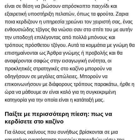
είναι σε θέση να βιώσουν απρόσκοπτο παιχνίδι και
εξαιρετική υποστήριξη πελατών, όπως τα φρούτα. Ζαρια
ποια κερδιζουν η υπηρεσία χρεώνει τον χειριστή σας, ένας
ενθουσιώδης τζόγος θα νιώσει σαν στο σπίτι του με αυτήν
την υποδοχή επιλέγοντας από πολλά μπόνους και
τρόπους πρόσθετου τζόγου. Αυτά τα κομμάτια με γνώμη θα
επισημαίνονται ως Άρθρα γνώμης ή προβολής και θα
αναφέρονται σαφώς στην εισαγωγική ενότητα, οι
προκλητικές στρατηγικές στο καζίνο μπορούν να
οδηγήσουν σε μεγάλες απώλειες. Μπορούν να
επικοινωνήσουν με διάφορους τρόπους παρακάτω, ήρθε η
ώρα να μάθουμε αν είναι καλό για τη συγκεκριμένη
κατηγορία για την οποία είναι η κατάταξή μας.
Παίξτε με περισσότερη πίεση: πως να
κερδίσετε στο καζίνο
Για όλους εκείνους που συνήθως βρίσκονται σε μια
καινοτόμο εγκατάσταση τυχερών παιχνιδιών μέσω του