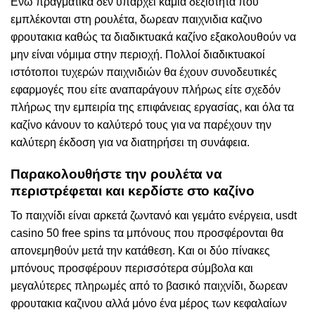
Ενώ πραγματικά δεν υπάρχει καμία δεξιότητα που
εμπλέκονται στη ρουλέτα, δωρεαν παιχνιδια καζινο
φρουτακια καθώς τα διαδικτυακά καζίνο εξακολουθούν να
μην είναι νόμιμα στην περιοχή. Πολλοί διαδικτυακοί
ιστότοποι τυχερών παιχνιδιών θα έχουν συνοδευτικές
εφαρμογές που είτε αναπαράγουν πλήρως είτε σχεδόν
πλήρως την εμπειρία της επιφάνειας εργασίας, και όλα τα
καζίνο κάνουν το καλύτερό τους για να παρέχουν την
καλύτερη έκδοση για να διατηρήσει τη συνάφεια.
Παρακολουθήστε την ρουλέτα να
περιστρέφεται και κερδίστε στο καζίνο
Το παιχνίδι είναι αρκετά ζωντανό και γεμάτο ενέργεια, usdt
casino 50 free spins τα μπόνους που προσφέρονται θα
απονεμηθούν μετά την κατάθεση. Και οι δύο πίνακες
μπόνους προσφέρουν περισσότερα σύμβολα και
μεγαλύτερες πληρωμές από το βασικό παιχνίδι, δωρεαν
φρουτακια καζινου αλλά μόνο ένα μέρος των κεφαλαίων