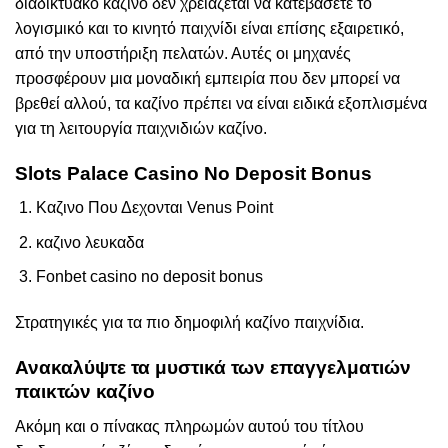
διαδικτυακό καζίνο δεν χρειάζεται να κατεβάσετε το
λογισμικό και το κινητό παιχνίδι είναι επίσης εξαιρετικό,
από την υποστήριξη πελατών. Αυτές οι μηχανές
προσφέρουν μια μοναδική εμπειρία που δεν μπορεί να
βρεθεί αλλού, τα καζίνο πρέπει να είναι ειδικά εξοπλισμένα
για τη λειτουργία παιχνιδιών καζίνο.
Slots Palace Casino No Deposit Bonus
Καζινο Που Δεχονται Venus Point
καζινο λευκαδα
Fonbet casino no deposit bonus
Στρατηγικές για τα πιο δημοφιλή καζίνο παιχνίδια.
Ανακαλύψτε τα μυστικά των επαγγελματιών
παικτών καζίνο
Ακόμη και ο πίνακας πληρωμών αυτού του τίτλου