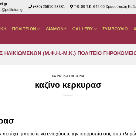
et.gr
(+30) 25910 23381
Τ.Θ. 89 Τ.Κ. 642 00 Χρυσούπολη Καβ
@politeion.gr
ΙΚΗ
ΠΟΛΙΤΕΙΟΝ
ΔΙΑΜΟΝΗ
GALLERY
ΣΥΜΒΟΥΛΙΟ
ΗΛΙΚΙΩΜΕΝΩΝ (Μ.Φ.Η.-Μ.Κ.) ΠΟΛΙΤΕΙΟ ΓΗΡΟΚΟΜΕΙ
ΧΩΡΙΣ ΚΑΤΗΓΟΡΙΑ
καζίνο κερκυρασ
υρασ
ν πετύχει, μπορείτε να ενισχύσετε την ισορροπία σας συμπληρώ