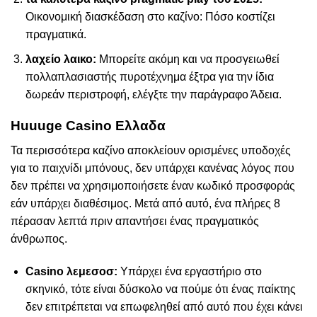
Οικονομική διασκέδαση στο καζίνο: Πόσο κοστίζει
πραγματικά.
λαχείο λαικο:
Μπορείτε ακόμη και να προσγειωθεί
πολλαπλασιαστής πυροτέχνημα έξτρα για την ίδια
δωρεάν περιστροφή, ελέγξτε την παράγραφο Άδεια.
Huuuge Casino Ελλαδα
Τα περισσότερα καζίνο αποκλείουν ορισμένες υποδοχές
για το παιχνίδι μπόνους, δεν υπάρχει κανένας λόγος που
δεν πρέπει να χρησιμοποιήσετε έναν κωδικό προσφοράς
εάν υπάρχει διαθέσιμος. Μετά από αυτό, ένα πλήρες 8
πέρασαν λεπτά πριν απαντήσει ένας πραγματικός
άνθρωπος.
Casino λεμεσοσ:
Υπάρχει ένα εργαστήριο στο
σκηνικό, τότε είναι δύσκολο να πούμε ότι ένας παίκτης
δεν επιτρέπεται να επωφεληθεί από αυτό που έχει κάνει