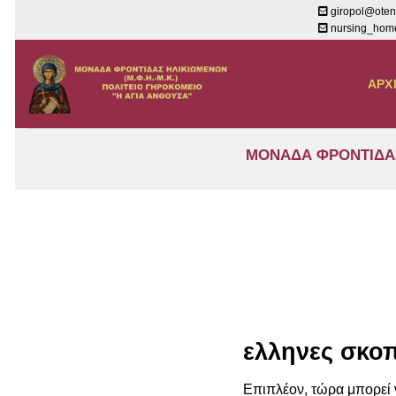
Μετάβαση
giropol@oten
nursing_home
στο
περιεχόμενο
ΑΡΧ
ΜΟΝΑΔΑ ΦΡΟΝΤΙΔΑΣ 
ελληνες σκοπ
Επιπλέον, τώρα μπορεί 