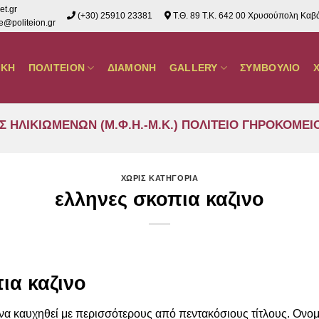
et.gr
(+30) 25910 23381
Τ.Θ. 89 Τ.Κ. 642 00 Χρυσούπολη Καβ
@politeion.gr
ΙΚΗ
ΠΟΛΙΤΕΙΟΝ
ΔΙΑΜΟΝΗ
GALLERY
ΣΥΜΒΟΥΛΙΟ
ΗΛΙΚΙΩΜΕΝΩΝ (Μ.Φ.Η.-Μ.Κ.) ΠΟΛΙΤΕΙΟ ΓΗΡΟΚΟΜΕΙ
ΧΩΡΙΣ ΚΑΤΗΓΟΡΙΑ
ελληνες σκοπια καζινο
ια καζινο
να καυχηθεί με περισσότερους από πεντακόσιους τίτλους. Ονομ