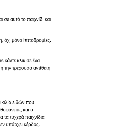
 σε αυτό το παιχνίδι και
, όχι μόνο Ιπποδρομίες.
s κάντε κλικ σε ένα
ση την τρέχουσα αντίθετη
ικιλία ειδών που
ηθοφάνειας και ο
α τα τυχερά παιχνίδια
δεν υπάρχει κέρδος.