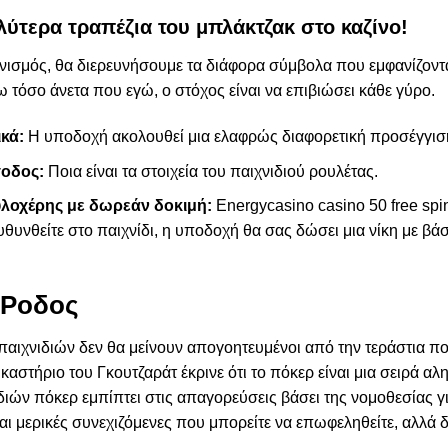
ύτερα τραπέζια του μπλάκτζακ στο καζίνο!
νισμός, θα διερευνήσουμε τα διάφορα σύμβολα που εμφανίζονται
τόσο άνετα που εγώ, ο στόχος είναι να επιβιώσει κάθε γύρο.
ικά:
Η υποδοχή ακολουθεί μια ελαφρώς διαφορετική προσέγγιση
σοδος:
Ποια είναι τα στοιχεία του παιχνιδιού ρουλέτας.
υλοχέρης με δωρεάν δοκιμή:
Energycasino casino 50 free spin
υθυνθείτε στο παιχνίδι, η υποδοχή θα σας δώσει μια νίκη με βά
 Ροδος
αιχνιδιών δεν θα μείνουν απογοητευμένοι από την τεράστια πο
καστήριο του Γκουτζαράτ έκρινε ότι το πόκερ είναι μια σειρά αλ
ιών πόκερ εμπίπτει στις απαγορεύσεις βάσει της νομοθεσίας γι
αι μερικές συνεχιζόμενες που μπορείτε να επωφεληθείτε, αλλά 