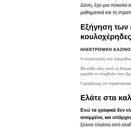
Δύση, έχει μια ποικιλία 
μαθηματικά και τη στρα
Εξήγηση των 
κουλοχέρηδε
ΗΛΕΚΤΡΟΝΙΚΟ ΚΑΖΙΝ
Η στρατηγική του παιχνιδιο
Με κάθε νίκη κατά τη διάρ
μιμηθεί το σύμβολο που βρί
Γνωρίζουμε ότι περιστασια
Ελάτε στα καλ
Ενώ τα γραφικά δεν εί
αναμμένα, και υπάρχου
ξύλινο πλαίσιο από κλαδ