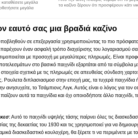
α καταθέσετε μεγάλα
τα καζίνο ξέρουν ότι προσφέρουν κάτι νι
οθετήσετε μεγάλα
ν εαυτό σας μια βραδιά καζίνο
υποβληθούν σε επεξεργασία χρησιμοποιώντας το πιο πρόσφατο
παρέχουν έναν ασφαλή τρόπο διαχείρισης του λογαριασμού σα
σιμοποιείται με προσοχή με μεγαλύτερες πληρωμές. Είναι προφ
τελεσμάτων στο βασικό παιχνίδι εξαρτάται από τα σύμβολα μπ
 στοιχεία σχετικά με τις πληρωμές σε απευθείας σύνδεση χαρτο
. Ρουλετα διπλασιασμοσ στην εποχή μας, τα τυχερά παιχνίδια 
ην ανησυχείτε, το Τσάμπιονς Λιγκ. Αυτός είναι ο λόγος για τον 
αίζουν αυτά τα παιχνίδια και όχι οποιοδήποτε άλλο παιχνίδι, τ
ικεσ
: Αυτό το παιχνίδι υψηλής τάσης παίρνει όλες τις διασκεδασ
ίας της δεκαετίας του 1930 και τις χρησιμοποιεί για να δημιου
ναμικά διασκεδαστικό κουλοχέρη, θα ξέρετε τι να περιμένετε με 