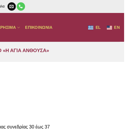
άλα
ΧΡΗΣΙΜΑ
ΕΠΙΚΟΙΝΩΝΙΑ
EL
EN
Ο «Η ΑΓΙΑ ΑΝΘΟΥΣΑ»
ιας συνεδρίας 30 έως 37