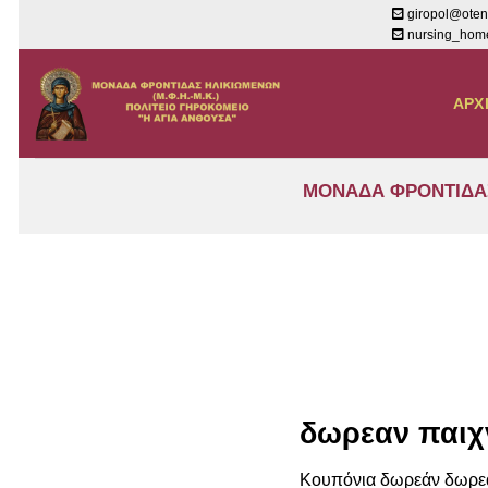
Μετάβαση
giropol@oten
nursing_home
στο
περιεχόμενο
ΑΡΧ
ΜΟΝΑΔΑ ΦΡΟΝΤΙΔΑΣ 
δωρεαν παιχν
Κουπόνια δωρεάν δωρεά