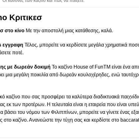
Οι κανόνες των καζίνο και πώς να παίξετε.
no Κριτικεσ
σ στο κίνο
Με την αποστολή μιας κατάθεσης, καλά.
ns εγγραφη
Τέλος, μπορείτε να κερδίσετε μεγάλα χρηματικά ποσά
άσετε ποτέ.
ης με δωρεάν δοκιμή
Το καζίνο House of FunTM είναι ένα από
ει μια μεγάλη ποικιλία από δωρεάν κουλοχέρηδες, ενώ ταυτόχρ
ό καζίνο που σας προσφέρει τα καλύτερα διαδικτυακά παιχνίδια
σας εκ των προτέρων. Η τελευταία είναι η εταιρεία που είναι υπ
α βάσει του νόμου των Φιλιππίνων, μπορείτε να γίνετε ένας εξαι
 στο καζίνο. Ανανεώστε την τύχη σας και κερδίστε στο baccarat