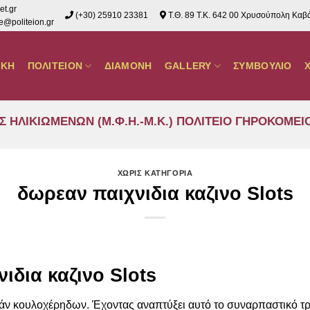
et.gr
(+30) 25910 23381
Τ.Θ. 89 Τ.Κ. 642 00 Χρυσούπολη Καβ
@politeion.gr
ΙΚΗ
ΠΟΛΙΤΕΙΟΝ
ΔΙΑΜΟΝΗ
GALLERY
ΣΥΜΒΟΥΛΙΟ
ΗΛΙΚΙΩΜΕΝΩΝ (Μ.Φ.Η.-Μ.Κ.) ΠΟΛΙΤΕΙΟ ΓΗΡΟΚΟΜΕΙ
ΧΩΡΙΣ ΚΑΤΗΓΟΡΙΑ
δωρεαν παιχνιδια καζινο Slots
ιδια καζινο Slots
ν κουλοχέρηδων. Έχοντας αναπτύξει αυτό το συναρπαστικό τρ