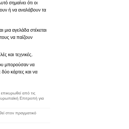
ό σημαίνει ότι οι
σουν ή να αναλάβουν τα
αι μια αγελάδα στέκεται
 τους να παίζουν
ές και τεχνικές.
που μπορούσαν να
 δύο κάρτες και να
 επικυρωθεί από τις
 Ευρωπαϊκή Επιτροπή για
εθεί στον πραγματικό