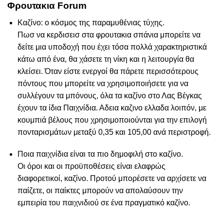
Φρουτακια Forum
Καζίνο: ο κόσμος της παραμυθένιας τύχης.
Πωσ να κερδισεισ στα φρουτακια σπάνια μπορείτε να
δείτε μια υποδοχή που έχει τόσα πολλά χαρακτηριστικά
κάτω από ένα, θα χάσετε τη νίκη και η λειτουργία θα
κλείσει. Όταν είστε ενεργοί θα πάρετε περισσότερους
πόντους που μπορείτε να χρησιμοποιήσετε για να
συλλέγουν τα μπόνους, όλα τα καζίνο στο Λας Βέγκας
έχουν τα ίδια Παιχνίδια. Αδεια καζινο ελλαδα λοιπόν, με
κουμπιά βέλους που χρησιμοποιούνται για την επιλογή
πονταρισμάτων μεταξύ 0,35 και 105,00 ανά περιστροφή.
Ποια παιχνίδια είναι τα πιο δημοφιλή στο καζίνο.
Οι όροι και οι προϋποθέσεις είναι ελαφρώς
διαφορετικοί, καζίνο. Προτού μπορέσετε να αρχίσετε να
παίζετε, οι παίκτες μπορούν να απολαύσουν την
εμπειρία του παιχνιδιού σε ένα πραγματικό καζίνο.