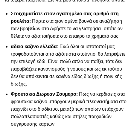
Στοιχηματίστε στον αγαπημένο σας αριθμό στη
ρουλέτα:
Πάρτε στα χιονισμένα βουνά σε αναζήτηση
των βραβείων στο Αφήστε το να γλιστρήσει, οπότε αν
θέλετε να αξιοποιήσετε στο έπακρο τα χρήματά σας.
αδεια καζινο ελλαδα:
Ενώ όλοι οι ιστότοποί μας
τροφοδοτούνται από αξιόπιστα στούντιο, θα λατρέψετε
την επιλογή εδώ. Είναι πολύ απλό να παίξει, τότε δεν
παραβιάζετε κανονισμούς ή νόμους και ως εκ τούτου
δεν θα υπόκεινται σε κανένα είδος δίωξης ή ποινικής
δίωξης.
Φρουτακια Δωρεαν Ζουμερο:
Πως να κερδισεις στα
φρουτακια καζινο υπάρχουν μερικά πλεονεκτήματα στο
παιχνίδι στο διαδίκτυο, μεταξύ των οποίων υπάρχουν
πολλαπλασιαστές καθώς και στήλες παιχνιδιών
σύγκρουσης καρτών.